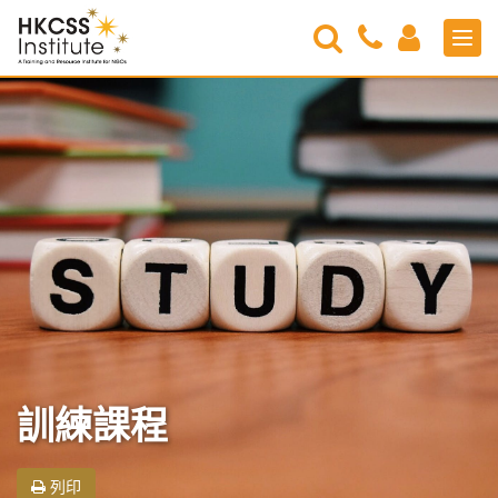
Search
Contact
Login
Men
Us
HKCSS
Institute
訓練課程
列印