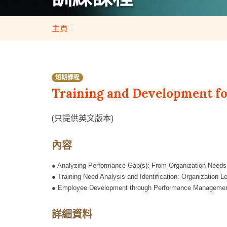
主頁
短期課程
Training and Development fo
(只提供英文版本)
內容
●
Analyzing Performance Gap(s): From Organization Need
●
Training Need Analysis and
I
dentification: Organization
L
●
Employee Development through Performance Managemen
詳細資料