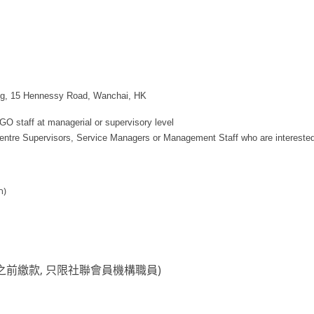
ing, 15 Hennessy Road, Wanchai, HK
GO staff at managerial or supervisory level
 Centre Supervisors, Service Managers or
M
anagement
S
taff who are interested
h)
之前繳款, 只限社聯會員機構職員)