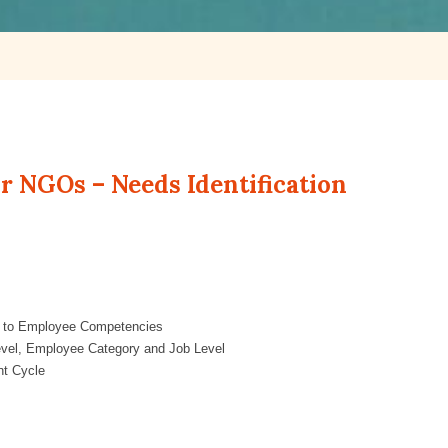
r NGOs – Needs Identification
s to Employee Competencies
evel, Employee Category and Job
L
evel
t Cycle