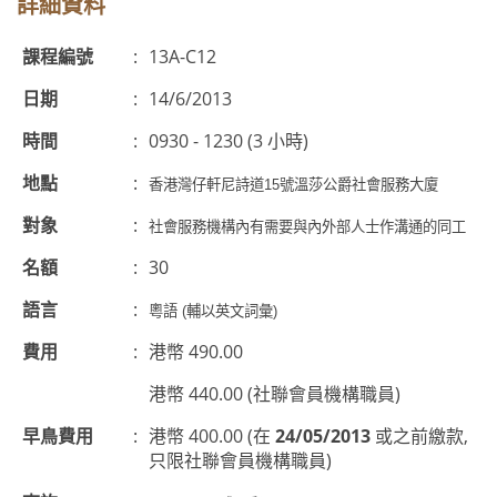
詳細資料
課程編號
:
13A-C12
日期
:
14/6/2013
時間
:
0930 - 1230 (3 小時)
地點
:
香港灣仔軒尼詩道15號溫莎公爵社會服務大廈
對象
:
社會服務機構內有需要與內外部人士作溝通的同工
名額
:
30
語言
:
粵語 (輔以英文詞彙)
費用
:
港幣 490.00
港幣 440.00 (社聯會員機構職員)
早鳥費用
:
港幣 400.00 (在
24/05/2013
或之前繳款,
只限社聯會員機構職員)