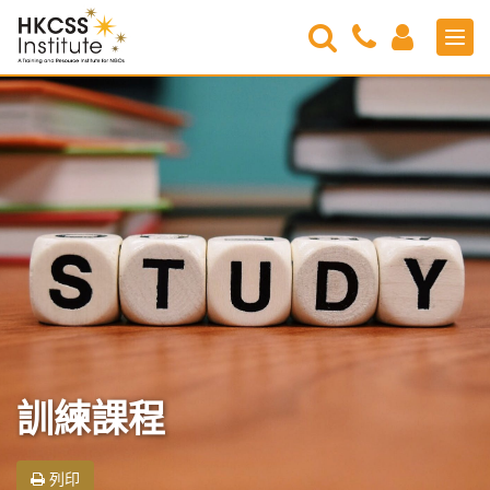
Search
Contact
Login
Men
Us
HKCSS
Institute
訓練課程
列印