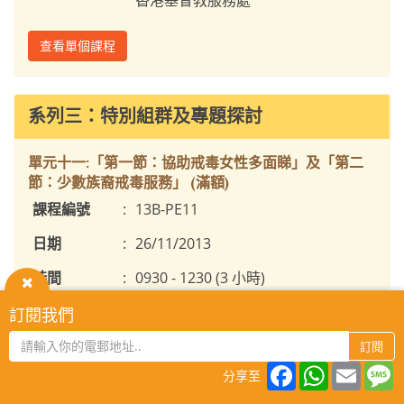
查看單個課程
系列三：特別組群及專題探討
單元十一:「第一節：協助戒毒女性多面睇」及「第二
節：少數族裔戒毒服務」 (滿額)
課程編號
:
13B-PE11
日期
:
26/11/2013
時間
:
0930 - 1230 (3 小時)
關
地點
:
訂閱我們
香港灣仔軒尼詩道15號溫莎公爵社會服務大廈
閉
對象
:
訂閱
現職禁毒工作並具備基本經驗之專業人士 (包
Facebook
WhatsAp
Email
M
括社工及護士等)
分享至
名額
:
40