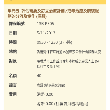
單元五: 評估需要及訂立治療計劃/戒毒治療及康復服
務的分流及協作 (滿額)
課程編號
:
13B-PE05
日期
:
5/11/2013
時間
:
0930 - 1230 (3 小時)
地點
:
香港灣仔軒尼詩道15號溫莎公爵社會服務大廈
對象
:
現職禁毒工作並具備基本經驗之專業人士 (包
括社工及護士等)
名額
:
40
語言
:
粵語 (輔以英文詞彙)
費用
:
港幣 0.00
港幣 0.00 (社聯會員機構職員)