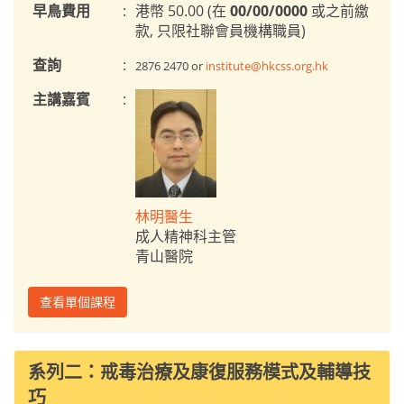
早鳥費用
:
港幣 50.00 (在
00/00/0000
或之前繳
款, 只限社聯會員機構職員)
查詢
:
2876 2470 or
institute@hkcss.org.hk
主講嘉賓
:
林明醫生
成人精神科主管
青山醫院
查看單個課程
系列二：戒毒治療及康復服務模式及輔導技
巧