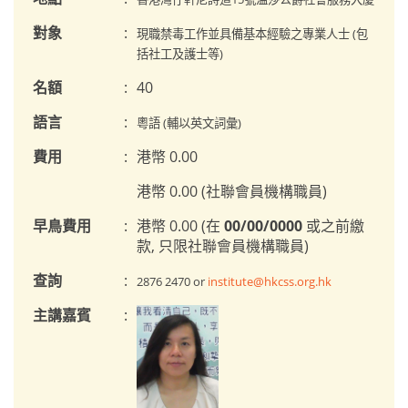
對象
:
現職禁毒工作並具備基本經驗之專業人士 (包
括社工及護士等)
名額
:
40
語言
:
粵語 (輔以英文詞彙)
費用
:
港幣 0.00
港幣 0.00 (社聯會員機構職員)
早鳥費用
:
港幣 0.00 (在
00/00/0000
或之前繳
款, 只限社聯會員機構職員)
查詢
:
2876 2470 or
institute@hkcss.org.hk
主講嘉賓
: