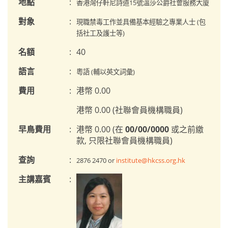
地點
:
香港灣仔軒尼詩道15號溫莎公爵社會服務大廈
對象
:
現職禁毒工作並具備基本經驗之專業人士 (包
括社工及護士等)
名額
:
40
語言
:
粵語 (輔以英文詞彙)
費用
:
港幣 0.00
港幣 0.00 (社聯會員機構職員)
早鳥費用
:
港幣 0.00 (在
00/00/0000
或之前繳
款, 只限社聯會員機構職員)
查詢
:
2876 2470 or
institute@hkcss.org.hk
主講嘉賓
: