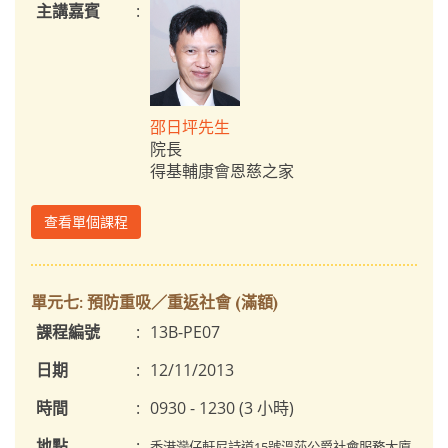
主講嘉賓
:
邵日坪先生
院長
得基輔康會恩慈之家
查看單個課程
單元七: 預防重吸／重返社會 (滿額)
課程編號
:
13B-PE07
日期
:
12/11/2013
時間
:
0930 - 1230 (3 小時)
地點
:
香港灣仔軒尼詩道15號溫莎公爵社會服務大廈