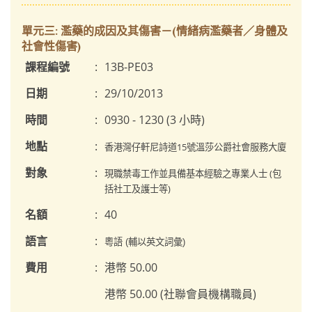
單元三: 濫藥的成因及其傷害－(情緒病濫藥者／身體及
社會性傷害)
課程編號
:
13B-PE03
日期
:
29/10/2013
時間
:
0930 - 1230 (3 小時)
地點
:
香港灣仔軒尼詩道15號溫莎公爵社會服務大廈
對象
:
現職禁毒工作並具備基本經驗之專業人士 (包
括社工及護士等)
名額
:
40
語言
:
粵語 (輔以英文詞彙)
費用
:
港幣 50.00
港幣 50.00 (社聯會員機構職員)