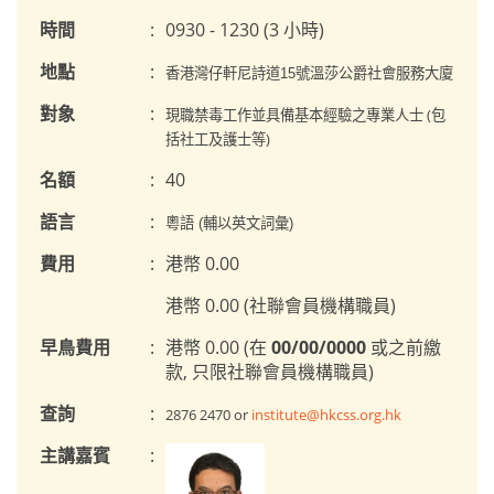
時間
:
0930 - 1230 (3 小時)
地點
:
香港灣仔軒尼詩道15號溫莎公爵社會服務大廈
對象
:
現職禁毒工作並具備基本經驗之專業人士 (包
括社工及護士等)
名額
:
40
語言
:
粵語 (輔以英文詞彙)
費用
:
港幣 0.00
港幣 0.00 (社聯會員機構職員)
早鳥費用
:
港幣 0.00 (在
00/00/0000
或之前繳
款, 只限社聯會員機構職員)
查詢
:
2876 2470 or
institute@hkcss.org.hk
主講嘉賓
: