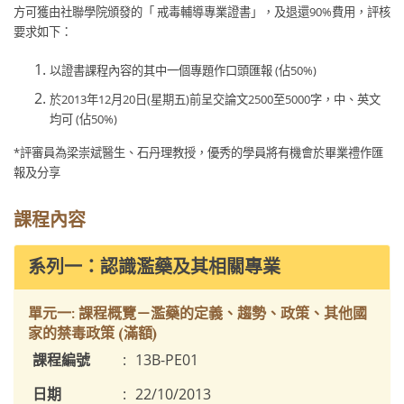
方可獲由社聯學院頒發的「 戒毒輔導專業證書」，及退還90%費用，評核
要求如下：
以證書課程內容的其中一個專題作口頭匯報 (佔50%)
於2013年12月20日(星期五)前呈交論文2500至5000字，中、英文
均可 (佔50%)
*評審員為梁崇斌醫生、石丹理教授，優秀的學員將有機會於畢業禮作匯
報及分享
課程內容
系列一：認識濫藥及其相關專業
單元一: 課程概覽－濫藥的定義、趨勢、政策、其他國
家的禁毒政策 (滿額)
課程編號
:
13B-PE01
日期
:
22/10/2013