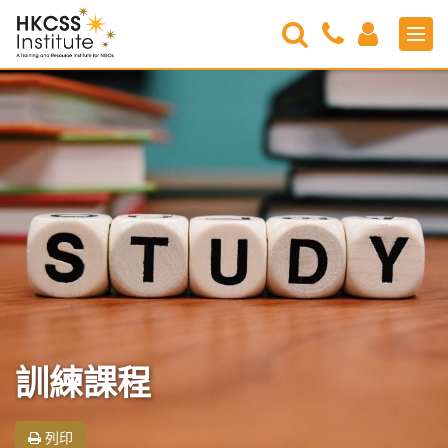
Search
Contact
Login
Men
Us
HKCSS
Institute
訓練課程
列印