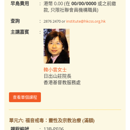
早鳥費用
:
港幣 0.00 (在
00/00/0000
或之前繳
款, 只限社聯會員機構職員)
查詢
:
2876 2470 or
institute@hkcss.org.hk
主講嘉賓
:
韓小雲女士
日出山莊院長
香港基督教服務處
查看單個課程
單元六: 福音戒毒：靈性及宗教治療 (滿額)
課程編號
:
13B-PE06