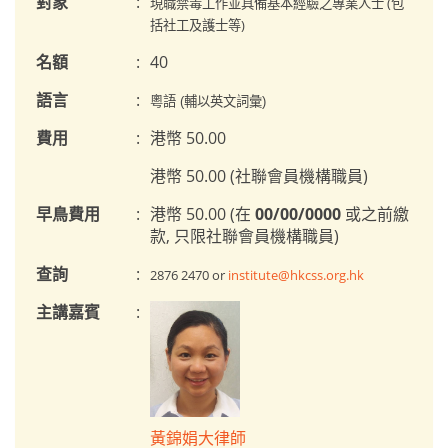
對象
:
現職禁毒工作並具備基本經驗之專業人士 (包
括社工及護士等)
名額
:
40
語言
:
粵語 (輔以英文詞彙)
費用
:
港幣 50.00
港幣 50.00 (社聯會員機構職員)
早鳥費用
:
港幣 50.00 (在
00/00/0000
或之前繳
款, 只限社聯會員機構職員)
查詢
:
2876 2470 or
institute@hkcss.org.hk
主講嘉賓
:
黃錦娟大律師