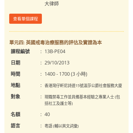
大律師
查看單個課程
單元四: 英國戒毒治療服務的評估及實證為本
課程編號
:
13B-PE04
日期
:
29/10/2013
時間
:
1400 - 1700 (3 小時)
地點
:
香港灣仔軒尼詩道15號溫莎公爵社會服務大廈
對象
:
現職禁毒工作並具備基本經驗之專業人士 (包
括社工及護士等)
名額
:
40
語言
:
粵語 (輔以英文詞彙)