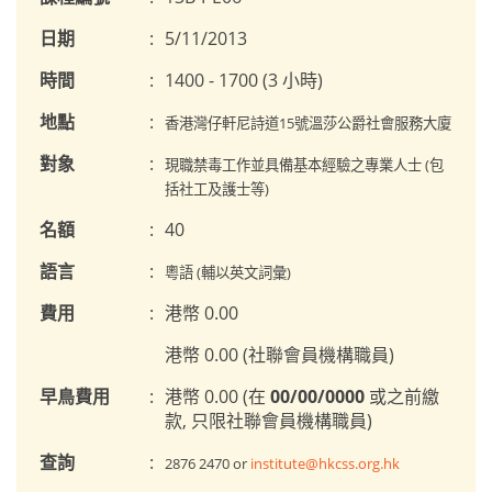
日期
:
5/11/2013
時間
:
1400 - 1700 (3 小時)
地點
:
香港灣仔軒尼詩道15號溫莎公爵社會服務大廈
對象
:
現職禁毒工作並具備基本經驗之專業人士 (包
括社工及護士等)
名額
:
40
語言
:
粵語 (輔以英文詞彙)
費用
:
港幣 0.00
港幣 0.00 (社聯會員機構職員)
早鳥費用
:
港幣 0.00 (在
00/00/0000
或之前繳
款, 只限社聯會員機構職員)
查詢
:
2876 2470 or
institute@hkcss.org.hk