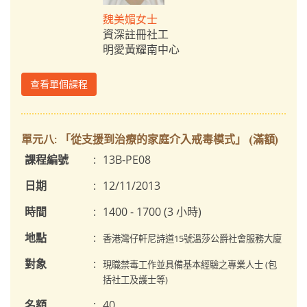
魏美媚女士
資深註冊社工
明愛黃耀南中心
查看單個課程
單元八: 「從支援到治療的家庭介入戒毒模式」 (滿額)
課程編號
:
13B-PE08
日期
:
12/11/2013
時間
:
1400 - 1700 (3 小時)
地點
:
香港灣仔軒尼詩道15號溫莎公爵社會服務大廈
對象
:
現職禁毒工作並具備基本經驗之專業人士 (包
括社工及護士等)
名額
:
40