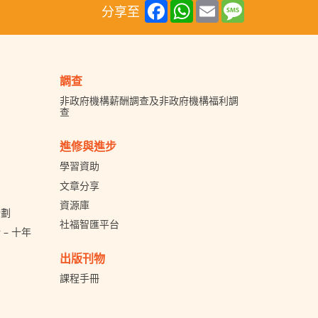
Facebook
WhatsApp
Email
Message
分享至
調查
非政府機構薪酬調查及非政府機構福利調
查
進修與進步
學習資助
文章分享
資源庫
計劃
社福智匯平台
– 十年
出版刊物
課程手冊