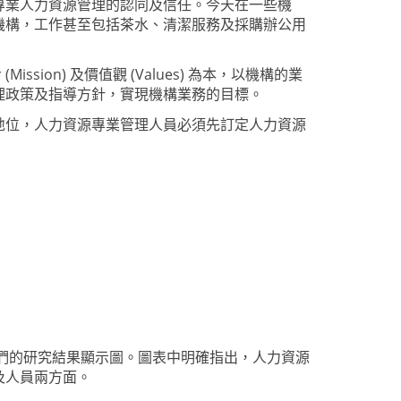
專業人力資源管理的認同及信任。今天在一些
機
機
構，工作甚至包括茶水、清潔服務及採購辦公用
命
(Mission)
及
價值觀
(Values)
為本，以機
構的業
理政策及指導方針，實現
機
構業務的目標。
地位，人力資源專業管理人員必須先訂定人力資源
們的研究結果顯示圖。圖表中明確指出，人力資源
及人員兩方面。