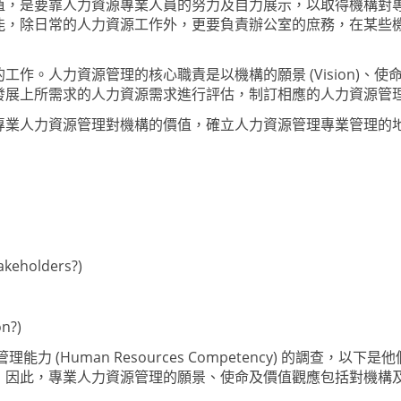
值，是要靠人力資源專業人員的努力及自力展示，以取得
機
構對
能，除日常的人力資源工作外，更要負責辦公室的庶務，在某些
的工作。人力資源管理的核心職責是
以機
構的願景
(Vision)
、使
發展上所需求的人力資源需求進行
評估，
制
訂相應
的人力資源管
專業人力資源管理對
機
構的價值，確立人力資源管理專業管理的
takeholders?
)
on?
)
管理
能力
(Human Resources Competency)
的
調查，以下是他
，因此，
專業人力資源管理的願景、使命及
價值觀
應包括對
機
構