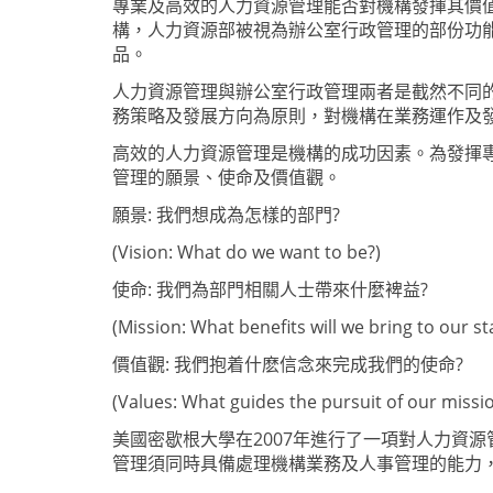
專業及高效的人力資源管理能否
對機
構發揮其價
構，人力資源部被視為辦公室行政管理的部份功
品。
人力資源管理與辦公室行政管理兩者是截然不同
務策略及發展方向
為原則，對機
構在業務運作及
高效的人力資源管理是
機
構的成功因素。為發揮
管理的願景、使命及
價值觀
。
願景
:
我們想成為怎樣的部門
?
(Vision: What do we want to be?)
使命
:
我們為部門相關人士帶來什麼裨益
?
(Mission:
What benefits will we bring to our s
價值觀
:
我們抱着什麽信念來完成我們的使命
?
(Values:
What guides the pursuit of our missi
美國
密歇根大學在
2007
年進行了一項對
人力資源
管理須同時具備處理
機
構業務
及人事管理
的能力