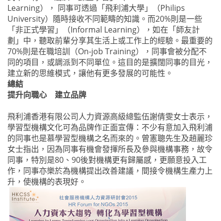
Learning）， 同事可透過「飛利浦大學」（Philips
University）隨時接收不同範疇的知識。而20%則是一些
「非正式學習」（Informal Learning），如在「師友計
劃」中，聽取前輩分享其生活上或工作上的經驗。最重要的
70%則是在職培訓（On-job Training），同事會被分配不
同的項目，或調派到不同單位。這目的是擴闊同事的目光，
建立新的思維模式，讓他有更多發展的可能性。
總結
提升向職心 建立品牌
飛利浦香港有限公司人力資源高級總監伍謝倩雯女士表示，
學習型機構文化可為品牌作正面宣傳：不少有意加入飛利浦
的同事也是慕學習型機構之名而來的。曾憲聰先生及趙麗珍
女士指出，因為同事有機會發揮所長及參與機構事務，故令
同事，特別是80、90後對機構更有歸屬感，更願意投入工
作，同事亦樂於為機構提出改善建議，間接令機構生產力上
升，使機構的表現好。