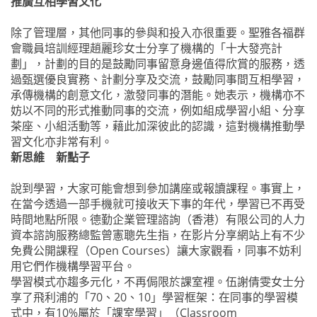
推廣互相學習文化
除了管理層，其他同事的參與和投入亦很重要。聖雅各福群
會職員培訓經理趙麗珍女士分享了機構的「十大發亮計
劃」，計劃的目的是鼓勵同事留意身邊值得欣賞的服務，透
過甄選優良實務、計劃分享及交流，鼓勵同事間互相學習，
承傳機構的創意文化，激發同事的潛能。她表示，機構亦不
妨以不同的形式推動同事的交流，例如組成學習小組、分享
茶座、小組活動等，藉此加深彼此的認識，這對機構推動學
習文化亦非常有利。
新思維 新點子
說到學習，大家可能會想到參加講座或報讀課程。事實上，
在當今透過一部手機就可接收天下事的年代，學習已不再受
時間地點所限。德勤企業管理諮詢（香港）有限公司的人力
資本諮詢服務總監曾憲聰先生指，在影片分享網站上有不少
免費公開課程（Open Courses）讓大家觀看，同事不妨利
用它們作機構學習平台。
學習模式亦趨多元化，不再侷限於課室裡。伍謝倩雯女士分
享了飛利浦的「70、20、10」學習框架：在同事的學習模
式中，有10%屬於「課室學習」（Classroom