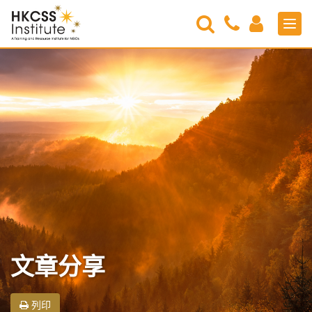
Search
Contact
Login
Men
Us
HKCSS
Institute
文章分享
列印