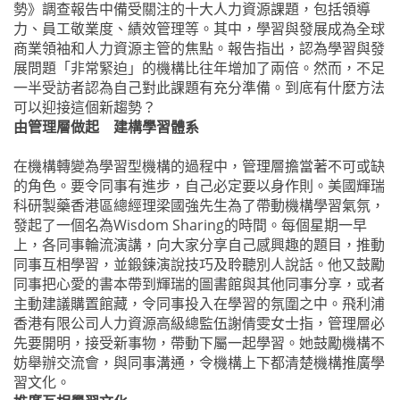
勢》調查報告中備受關注的十大人力資源課題，包括領導
力、員工敬業度、績效管理等。其中，學習與發展成為全球
商業領袖和人力資源主管的焦點。報告指出，認為學習與發
展問題「非常緊迫」的機構比往年增加了兩倍。然而，不足
一半受訪者認為自己對此課題有充分準備。到底有什麼方法
可以迎接這個新趨勢？
由管理層做起 建構學習體系
在機構轉變為學習型機構的過程中，管理層擔當著不可或缺
的角色。要令同事有進步，自己必定要以身作則。美國輝瑞
科研製藥香港區總經理梁國強先生為了帶動機構學習氣氛，
發起了一個名為Wisdom Sharing的時間。每個星期一早
上，各同事輪流演講，向大家分享自己感興趣的題目，推動
同事互相學習，並鍛鍊演說技巧及聆聽別人說話。他又鼓勵
同事把心愛的書本帶到輝瑞的圖書館與其他同事分享，或者
主動建議購置館藏，令同事投入在學習的氛圍之中。飛利浦
香港有限公司人力資源高級總監伍謝倩雯女士指，管理層必
先要開明，接受新事物，帶動下屬一起學習。她鼓勵機構不
妨舉辦交流會，與同事溝通，令機構上下都清楚機構推廣學
習文化。