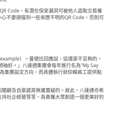
R Code，有潛在保安漏洞可被他人盜取交易權
心不要掃描到一些來歷不明的QR Code，否則可
example）。曼德拉回應說，這還是不足夠的，
袖好。」八達通集團會每年進行名為"My Say
會為集團設定方向，而具體執行就仰賴員工提供點
的關顧及自豪感是無庸置疑的。故此，八達通亦希
支持社企經營等等，為普羅大眾創造一個更美好的