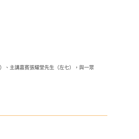
（左六）、主講嘉賓張耀堂先生（左七），與一眾