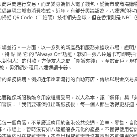
與商戶間進行交易，而是變身為個人電子錢包，從街市或商場購物
提倡無現金城市消費模式。近年，有部分輿論認為，八達通的科
描 QR Code（二維碼）技術領先全球，但在香港則是 NF
市場並行。一方面，以一系列的新產品和服務來搶攻市場，證明
ung Pay”，特 點 是 它 的 "Always On”功能，就如一張八
P（個人對個人）的付款，方便友人之間「食飯夾錢」。至於商戶，
y付款，毋須額外租用八達通讀卡器。
新的業務板塊。例如近年逐漸流行的自助商店、傳統以現金交易
也要確保新服務能令用家繼續受惠，以人為本，讓「選擇」與「
和習慣：「我們要確保推出新服務後，每一個人都生活得更舒適
活每一個角落，不單廣泛應用於全港公共交通、泊車、零售、自
等。市場上，暫時沒有如八達通般多元化的產品。不懂得使用智
通不用依附在智能電話，不會出現智能電話沒有電就不能使用的