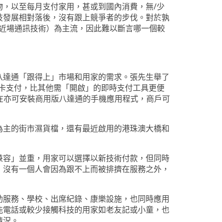
，以至每月支付家用，甚或到國內消費，無/少
技發展相對落後，沒有跟上競爭者的步伐。對於孰
C（近場通訊技術）為主流，因此難以斷言哪一個較
八達通「跟得上」市場和用家的需求。張先生舉了
達通卡可即時拍卡支付，比其他需「開啟」的即時支付工具更便
現在亦可安裝商用版八達通的手機應用程式，商戶可
為主的街市濕貨檔，還有最近啟用的港珠澳大橋和
兼容」並重，用家可以選擇以新技術付款，但同時
，沒有一個人會因為跟不上而被排擠在服務之外，
助服務、學校、出席紀錄、康樂設施，也同時應用
能電話或較少接觸科技的用家如老友記或小童，也
情況。