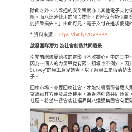
除此之外，八達通的安全程度亦比其他電子支付優
限。而八達通使用的NFC技術，暫時沒有類似風險
能招致損失。」由此可見，電子支付在追求便捷
* 資料來源：
https://bit.ly/2DVPBPP
啟發團隊潛力 為社會創造共同遠景
南非前總統曼德拉的電影《不敗雄心》中的其中一幕
因為一個人的力量畢竟有限，領導也不例外。因此更
Survey”的員工意見調查，以了解員工是否
子。
回應市場，亦要回應社會，才能持續贏得普羅大
望憑藉其方便及廣泛使用，為香港創造共同遠景
社區。希望午餐會後社福界與八達通集團會有更