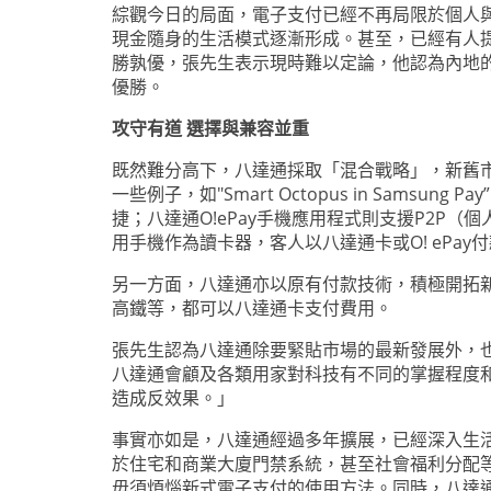
綜觀今日的局面，電子支付已經不再局限於個人
現金隨身的生活模式逐漸形成。甚至，已經有人
勝孰優，張先生表示現時難以定論，他認為內地的掃
優勝。
攻守有道 選擇與兼容並重
既然難分高下，八達通採取「混合戰略」，新舊
一些例子，如"Smart Octopus in Sams
捷；八達通O!ePay手機應用程式則支援P2
用手機作為讀卡器，客人以八達通卡或O! ePa
另一方面，八達通亦以原有付款技術，積極開拓
高鐵等，都可以八達通卡支付費用。
張先生認為八達通除要緊貼市場的最新發展外，
八達通會顧及各類用家對科技有不同的掌握程度
造成反效果。」
事實亦如是，八達通經過多年擴展，已經深入生
於住宅和商業大廈門禁系統，甚至社會福利分配
毋須煩惱新式電子支付的使用方法。同時，八達