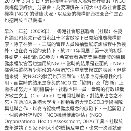
2019 年 3 月 5 日，過百機構主管級人馬齊集社聯的「NGO
機構健康評估」分享會，為要理解在 5 間大中小型社會服務
機構 (NGO) 的健康狀況，以及新的機構健康檢查套件是否
也適用於自己機構。
早於十年前（2009年），香港社會服務聯會（社聯）在麥
肯錫公司與先行者香港紅十字會啟發下已開始推廣機構健
康。除了在第一、二屆的管理人員領袖發展培訓課程中教授
外，也在麥肯錫的支持下，於2011年開展了第一次的初探
性研究，共8間NGO參與，希望看看為商業機構開發的機構
健康框架會否也適用於NGO。當時的結果是正面的，NGO
都覺得縱然有少部份的內容過於注重商業模式的表達，但整
體來說，對NGO的狀況也形容到位，結果也有指導性的作
用。而當時的結果是參與的NGO 在「協調」及「創新」上
需多加努力。8間機構中，社聯也是一員，當時的行政總裁
方敏生女士（Christine）在離開社聯後，對結果也念念不
忘，在她加入香港大學後，推動香港大學ExCEL3學術團隊
與社聯合作，以麥肯錫機構健康概念的啟發下，一起開發了
一個適合社福界的「NGO機構健康評估」(NGO
Organizational Health Assessment, OHA) 工具。社聯於
去年邀請了 5 家不同大小的機構及單位，也來一次測試研