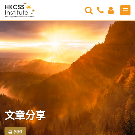
Search
Contact
Login
Men
Us
HKCSS
Institute
文章分享
列印