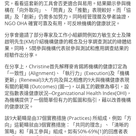
究，看看這套新的工具會否更適合與易用。結果顯示參與機
構在「向外取向」、「問責」及「推動」表現較好，而「協
調」及「創新」仍需多加努力。同時經管理層及學者論證，
NGO OHA 確實可靠及有用，可反映機構的健康狀況。
分享會邀請了部分專家及工作小組顧問例如方敏生女士及陳
啟明先生(KM)介紹機構健康的概念及分享調查測試的總體結
果。同時，5間參與機構代表就參與測試和應用調查結果的
經驗作出分享。
在分享上，Christine首先解釋麥肯錫將機構的健康訂定為
「一致性」(Alignment)、「執行力」(Execution)及「機構
更新」(Renewal)3大方向及與之相應的9大與機構健康表現
有關的範疇 (Outcomes) (圖一)，以員工的觀察為導引，設
定指數表達健康狀況─Organizational Health Index(OHI)，
為機構提供了一個簡單但有力的藍圖和指引，藉以改善機構
的健康狀況。
該9大範疇是由37個實務措施 (Practices) 所組成，例如「方
向」這範疇就由3個實務措施：「共同的理念」、「清晰的
策略」和「員工參與」組成。如有50%-69%[1]的回應者表