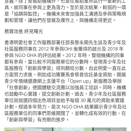
意義，除了是幫助機構外，也是在幫助業界試行一套新的工
具，故同事在參與上更為落力。至於是次結果，較弱的一環
是「協調與監控」，機構未來會加強員工溝通及參與策略規
劃和管理，讓他們在發展及運作上，與機構走得更近。
務實改進 終見曙光
香港明愛社會工作服務部署任部長黎永開先生談及青少年及
社區服務同事在 2012 年參與OHI 後獲得的啟示及 2018 年
參與 NGO OHA 的評估結果。2012 年時，整個機構的同事
都有參與，當比較不同服務單位的分數時，發現青少年及社
區服務在「創新與學習」得到頗低分數，自此明愛一直在此
方面努力求進，例如成功獲賽馬會慈善信託基金資助，開展
青少年情緒健康網上支援平台「Open up」新服務及舉辦
「社會創新」德國體驗交流團以加強員工培訓。同時，機構
也鼓勵中心實踐，提交創新計劃，過去，青少年及社區服務
單位就挑選四個出色項目並給予每個 30 萬元的資助來實踐
計劃。經過多年努力，是次 NGO OHA 結果顯示青少年及社
區服務單位的同事們思維開闊了，並轉化成有效的行動，在
「創新與學習」有亮眼的進步。