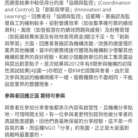
而調查結果中較低得分的是「協調與監控」(Coordination
and Control) 及「創新與學習」(Innovation and
Learning)。回應者在「協調與監控」這範疇，普遍認為監
督員工的機制較多，卻對營運效率（如收集準確可靠的績效
資料)、風險（如發掘潛在的績效問題與威脅）及財務管理
（如拓展經費來源及有效地善用資金)關注不足。在「創新
與學習」方面，回應者普遍認為機構改變／改進的速度慢於
業界其他機構，當中的實務措施可體現為機構較少借鑒其他
機構和業界的良好經驗，和較少鼓勵跨單位的員工集思廣益
與提出創意點子。是次結果與2012年有8間參與機構的初探
性測試結果[4](圖一)亦相近。但KM也提醒與會者，由於是
次參與測試的機構規模不一樣，服務種類也不盡相同，不能
說是業界的整體現象。
參與者回應正面 期待可參與
與會者在參加分享會後都表示內容有啟發性，且機構分享貼
地，可惜時間太短。有一位參與者更特別提到他被分享者的
真誠態度感動，因他們竟毫無保留的分享經驗，這不是一件
容易的事，而這種NGO「分享」的氛圍，正正是大家面對
挑戰時最重要的。