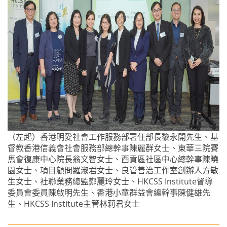
（左起）香港明愛社會工作服務部署任部長黎永開先生、基
督教香港信義會社會服務部總幹事陳麗群女士、東華三院賽
馬會復康中心院長翁文智女士、西貢區社區中心總幹事陳曉
園女士、項目顧問羅淑君女士、良管善治工作室創辦人方敏
生女士、社聯業務總監鄭麗玲女士、HKCSS Institute督導
委員會委員陳啟明先生、香港小童群益會總幹事陳健雄先
生、HKCSS Institute主管林莉君女士