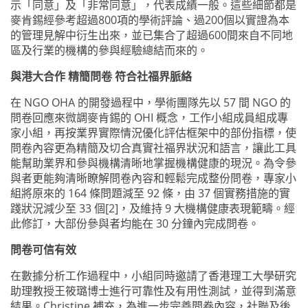
示「同意」及「非常同意」，代表成績一般。這些細節都是
麥肯錫經參考超過800項的學術評論、過200個以實證為本
的管理見解中衍生出來，並已集合了超過600間來自不同地
區及行業的機構的參與經驗總結而來的。
與港大合作 精簡問卷 符合社福界脈絡
在 NGO OHA 的開發過程中，學術團隊先以 57 間 NGO 的
問卷回應來微調麥肯錫的 OHI 概念，工作小組成員組成專
家小組，再按業界實際情況優化評估框架中的部份指標，使
問卷內容更為精簡及切合真實社福界狀況和語言，讓此工具
能幫助業界和參與機構清晰地掌握機構健康的現況。為令參
與者更能夠清晰瞭解問卷內容和輕鬆完成整份問卷，專家小
組將原來的 164 條問題減至 92 條，由 37 個實務措施的實
踐狀況減少至 33 個[2]，及維持 9 大機構健康表現範疇。經
此修訂，大部份參與者均能在 30 分鐘內完成問卷。
問卷可信有效
在數據分析工作過程中，小組同時邀請了香港理工大學研究
助理教授王筱璐博士進行可靠性及有用性測試，並得到滿意
結果。Christine 補充，為進一步完善問卷內容，社聯及後