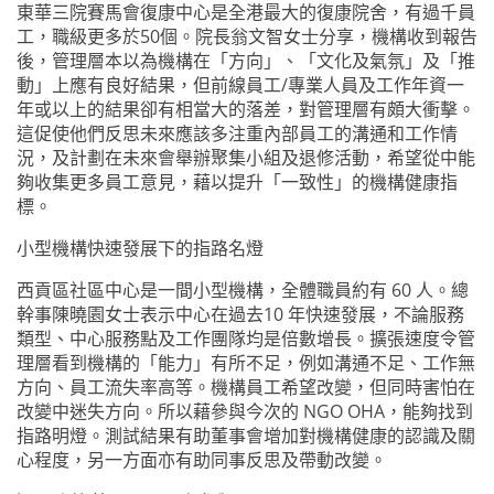
東華三院賽馬會復康中心是全港最大的復康院舍，有過千員
工，職級更多於50個。院長翁文智女士分享，機構收到報告
後，管理層本以為機構在「方向」、「文化及氣氛」及「推
動」上應有良好結果，但前線員工/專業人員及工作年資一
年或以上的結果卻有相當大的落差，對管理層有頗大衝擊。
這促使他們反思未來應該多注重內部員工的溝通和工作情
況，及計劃在未來會舉辦聚集小組及退修活動，希望從中能
夠收集更多員工意見，藉以提升「一致性」的機構健康指
標。
小型機構快速發展下的指路名燈
西貢區社區中心是一間小型機構，全體職員約有 60 人。總
幹事陳曉園女士表示中心在過去10 年快速發展，不論服務
類型、中心服務點及工作團隊均是倍數增長。擴張速度令管
理層看到機構的「能力」有所不足，例如溝通不足、工作無
方向、員工流失率高等。機構員工希望改變，但同時害怕在
改變中迷失方向。所以藉參與今次的 NGO OHA，能夠找到
指路明燈。測試結果有助董事會增加對機構健康的認識及關
心程度，另一方面亦有助同事反思及帶動改變。