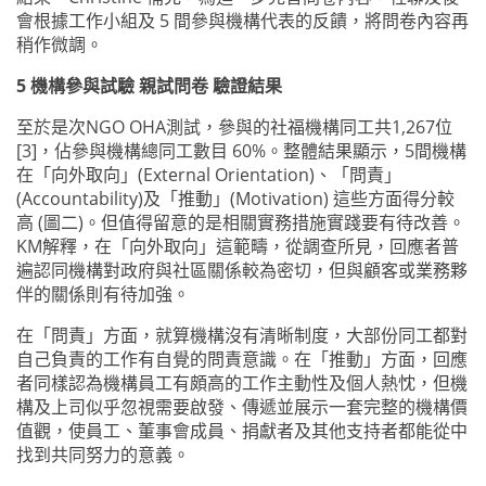
會根據工作小組及 5 間參與機構代表的反饋，將問卷內容再
稍作微調。
5 機構參與試驗 親試問卷 驗證結果
至於是次NGO OHA測試，參與的社福機構同工共1,267位
[3]，佔參與機構總同工數目 60%。整體結果顯示，5間機構
在「向外取向」(External Orientation)、「問責」
(Accountability)及「推動」(Motivation) 這些方面得分較
高 (圖二)。但值得留意的是相關實務措施實踐要有待改善。
KM解釋，在「向外取向」這範疇，從調查所見，回應者普
遍認同機構對政府與社區關係較為密切，但與顧客或業務夥
伴的關係則有待加強。
在「問責」方面，就算機構沒有清晰制度，大部份同工都對
自己負責的工作有自覺的問責意識。在「推動」方面，回應
者同樣認為機構員工有頗高的工作主動性及個人熱忱，但機
構及上司似乎忽視需要啟發、傳遞並展示一套完整的機構價
值觀，使員工、董事會成員、捐獻者及其他支持者都能從中
找到共同努力的意義。