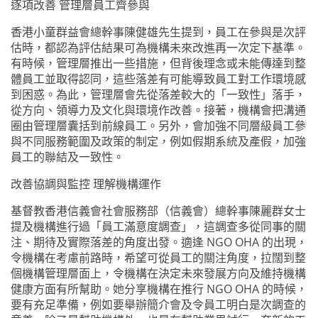
逐項改善 管理層員工齊參與
香港小童群益會總幹事陳健雄先生提到，員工在參與是次評
估時，都認為評估結果可為機構未來改進再一次定下基準。
有時候，管理層推出一些措施，但背後理念或未能傳達到整
體員工並取得認同，這些落差有可能導致員工對工作環境感
到困惑。為此，管理層會先從落差較大的「一致性」落手，
從方向、領導力及文化與環境作改善。接著，機構會把溝通
圈由管理層囊括到前線員工。另外，會加強不同層級員工參
與不同服務範圍及政策的制定，例如假期系統及產假，加強
員工的聯結及一致性。
改善協調與監控 理解機構運作
基督教香港信義會社會服務部（信義會）總幹事陳麗群女士
提及機構進行過「員工滿意度調查」，這調查多從同事的關
注、期待及實際落差的角度出發。適逢 NGO OHA 的出現，
令機構在考慮前路時，希望可從員工的關注角度，拉闊到整
個機構管理層面上，令機構在決定未來發展方向及維持機構
健康方面有所幫助。她分享機構在推行 NGO OHA 的時候，
要有充足準備，例如要舉辦簡介會及令員工明白是次調查的