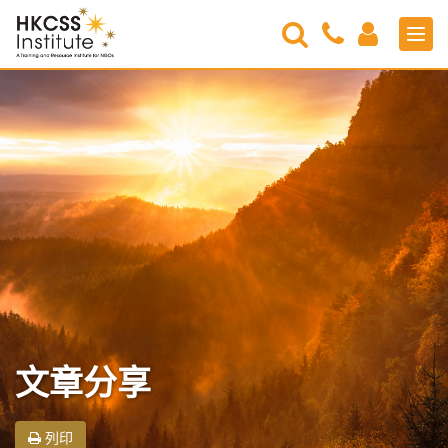
Search
Contact
Login
Men
Us
HKCSS
Institute
文章分享
列印