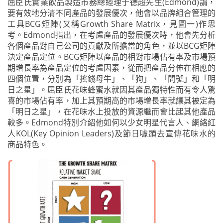
屈臣氏實業飲品製造市務總經理于德超先生(Edmond)謂，
要有效地分清不同產品的發展優次，他會以品牌組合管理的
工具BCG矩陣(又稱Growth Share Matrix，見圖一)作思
考。Edmond指出，在考慮產品的發展優次時，他會先分析
各個產品對自己公司的貢獻及所擔當的角色，並以BCG矩陣
決定產品定位。BCG矩陣以產品的相對市場佔有率及市場預
期增長率為產品定位的考慮因素，從而把產品分佈在相應的
四個位置，分別為「搖錢母牛」、「狗」、「問號」和「明
日之星」。屈臣氏花味蜂蜜水就因其產品獨特性而有令人驚
喜的市場佔有率，加上其預期高的市場增長率就讓其被定為
「明日之星」，在花味水上投放的資源繼而會比起其他產品
較多。Edmond特別介紹他如何以少女明星代言人、網絡紅
人KOL(Key Opinion Leaders)及節日噱頭去宣傳花味水的
商品特色。