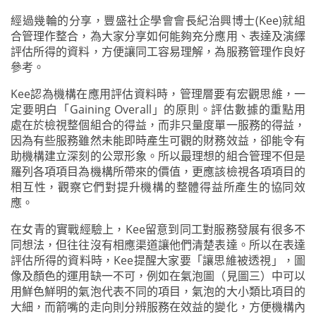
經過幾輪的分享，豐盛社企學會會長紀治興博士(Kee)就組
合管理作整合，為大家分享如何能夠充分應用、表達及演繹
評估所得的資料，方便讓同工容易理解，為服務管理作良好
參考。
Kee認為機構在應用評估資料時，管理層要有宏觀思維，一
定要明白「Gaining Overall」的原則。評估數據的重點用
處在於檢視整個組合的得益，而非只量度單一服務的得益，
因為有些服務雖然未能即時產生可觀的財務效益，卻能令有
助機構建立深刻的公眾形象。所以最理想的組合管理不但是
羅列各項項目為機構所帶來的價值，更應該檢視各項項目的
相互性，觀察它們對提升機構的整體得益所產生的協同效
應。
在女青的實戰經驗上，Kee留意到同工對服務發展有很多不
同想法，但往往沒有相應渠道讓他們清楚表達。所以在表達
評估所得的資料時，Kee提醒大家要「讓思維被透視」，圖
像及顏色的運用缺一不可，例如在氣泡圖（見圖三）中可以
用鮮色鮮明的氣泡代表不同的項目，氣泡的大小類比項目的
大細，而箭嘴的走向則分辨服務在效益的變化，方便機構內