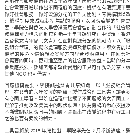
香港社會服務機構在過去十數年間，因應社會的急速變化、
社會需要日增以作出不同程度的回應。機構在有限資源下要
做好社會服務，做好資源分配的工作是關鍵。有機構就以改
善機構制度來成就對準焦點的服務，以回應萬變的社會需
要。學院在與香港大學香港賽馬會睿智計劃合作的「社會服
務機構能力建設的制度創新─十年回顧研究」中發現，香港
基督教女青年會（女青）在面對資源分配的挑戰時，以「服
務組合管理」的概念處理服務營運及發展優次，讓女青能以
機構的使命、價值觀及發展方向配合資源運用， 在回應社
會需要的同時，更可達至更高的社會服務效益。當時的分享
會反應熱烈，參加者都希望此實用的工具可作廣泛分享，讓
其他 NGO 也可借鑑。
回應機構需要，學院誠邀女青共享知識，以「服務組合管
理」在女青的六年發展的經驗，製作成管理工具書，讓更多
有心同工學習。學院在過程中接觸了不同層級的女青同工，
理解了推動及改變當中的起伏跌盪。因為機構的悉心支援及
不斷微調以回應同事的回饋，突顯出在改變過程中有好工具
之餘也要有柔軟的韌力
。
工具書將於 2019 年底推出，學院率先在 9 月舉辦講座，邀