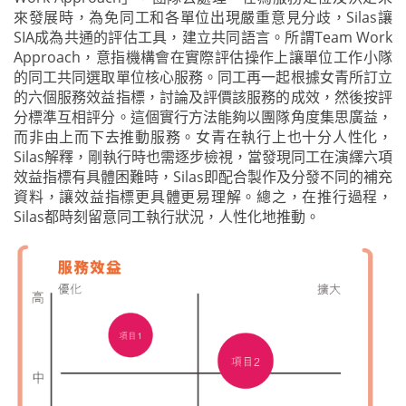
來發展時，為免同工和各單位出現嚴重意見分歧，Silas讓
SIA成為共通的評估工具，建立共同語言。所謂Team Work
Approach，意指機構會在實際評估操作上讓單位工作小隊
的同工共同選取單位核心服務。同工再一起根據女青所訂立
的六個服務效益指標，討論及評價該服務的成效，然後按評
分標準互相評分。這個實行方法能夠以團隊角度集思廣益，
而非由上而下去推動服務。女青在執行上也十分人性化，
Silas解釋，剛執行時也需逐步檢視，當發現同工在演繹六項
效益指標有具體困難時，Silas即配合製作及分發不同的補充
資料，讓效益指標更具體更易理解。總之，在推行過程，
Silas都時刻留意同工執行狀況，人性化地推動。