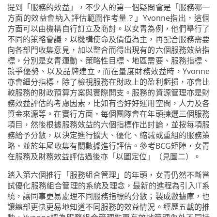
提到「服務的效益」，不少人的第一個疑問會是「服務哪一
方面的效益會納入評估範圍作考量？」Yvonne指出，這個
方面可以由機構自行訂立及商討。以女青為例，他們舉行了
不同的策略會議，以機構使命及價值為主，再配合服務需要
向各部門收集意見，加以整合而得出現有的六個服務效益指
標，分別是女青運動、策略性目標、地區需要、服務指標、
競爭優勢、以及品牌建立。而在量度財務效益時，Yvonne
亦會細分指標，除了檢視服務在財政上的盈利虧損，亦會比
較服務的財政預算方案與實際開支。服務的資源管理亦是財
務效益評估的考慮因素，比如有否好好運用空間，人力及各
資金來源等。在實行方面，每個團隊會在年頭揀選三個服務
項目，然後根據服務效益的六個指標作出討論，並按每項服
務給予分數，以決定進行擴大、優化、縮減或重組的服務策
略，並於年尾收集有關數據進行評估。參考BCG矩陣，女青
在服務及財務效益評估過後亦「以圖定位」（見圖二）。
踏入第六個推行「服務組合管理」的年頭，女青仍然不斷嘗
試優化服務組合管理的系統及理念，最新的進程為引入IT系
統，讓同事更易處理不同服務指標的分數；製成數據庫，也
讓總部更快更易地知道不同服務的效益情況。經歷五載的推