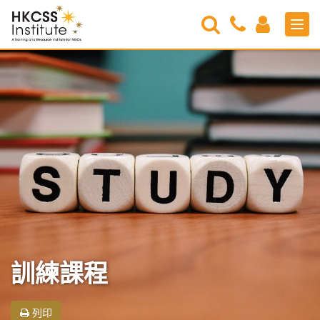
Search
Contact
Login
Men
Us
HKCSS
Institute
訓練課程
列印