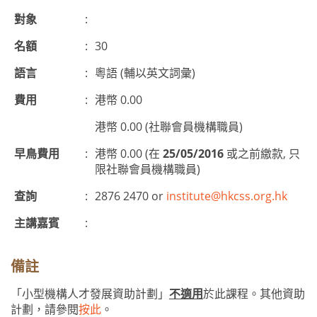
對象
:
名額
:
30
語言
:
粵語 (輔以英文詞彙)
費用
:
港幣 0.00
港幣 0.00 (社聯會員機構職員)
早鳥費用
:
港幣 0.00 (在
25/05/2016
或之前繳款, 只
限社聯會員機構職員)
查詢
:
2876 2470 or
institute@hkcss.org.hk
主講嘉賓
:
備註
「小型機構人才發展資助計劃」
不適用
於此課程。其他資助
計劃，請參閱
按此
。