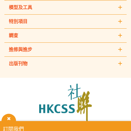
模型及工具
特別項目
調查
進修與進步
出版刊物
The
Hong
Kong
Council
of
Social
Service
關
訂閱我們
HKCSS Institute主頁
重要告示
私隱政策
聯絡我們