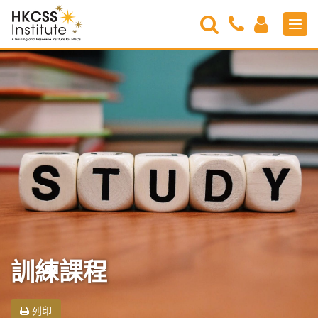
Search
Contact
Login
Men
Us
HKCSS
Institute
訓練課程
列印