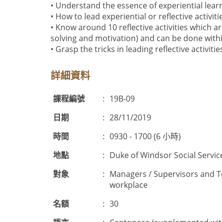
• Understand the essence of experiential lear
• How to lead experiential or reflective activi
• Know around 10 reflective activities which
solving and motivation) and can be done with
• Grasp the tricks in leading reflective activiti
詳細資料
課程編號
:
19B-09
日期
:
28/11/2019
時間
:
0930 - 1700 (6 小時)
地點
:
Duke of Windsor Social Servic
對象
:
Managers / Supervisors and Tea
workplace
名額
:
30