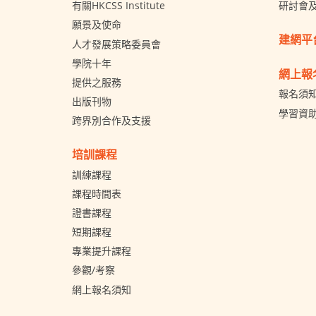
有關HKCSS Institute
研討會
願景及使命
建網平
人才發展策略委員會
學院十年
網上報
提供之服務
報名須
出版刊物
學習資
跨界別合作及支援
培訓課程
訓練課程
課程時間表
證書課程
短期課程
專業提升課程
參觀/考察
網上報名須知