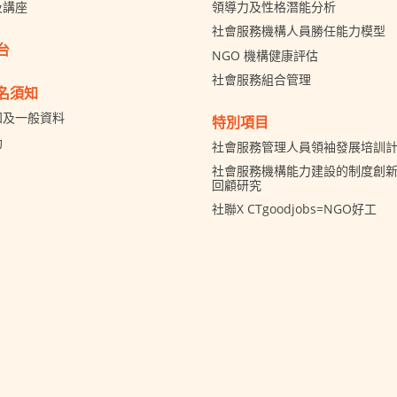
及講座
領導力及性格潛能分析
社會服務機構人員勝任能力模型
台
NGO 機構健康評估
社會服務組合管理
名須知
知及一般資料
特別項目
助
社會服務管理人員領袖發展培訓
社會服務機構能力建設的制度創新 
回顧研究
社聯X CTgoodjobs=NGO好工