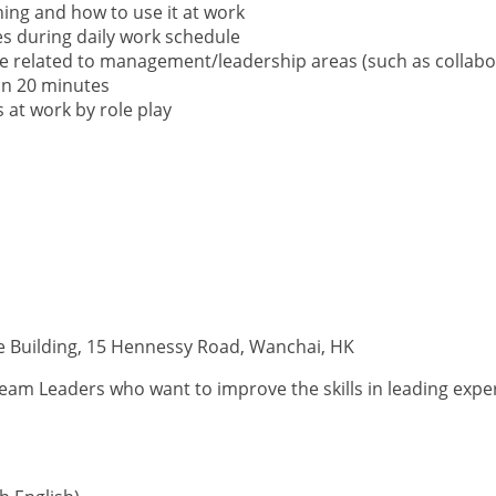
ning and how to use it at work
ties during daily work schedule
 are related to management/leadership areas (such as colla
in 20 minutes
es at work by role play
e Building, 15 Hennessy Road, Wanchai, HK
m Leaders who want to improve the skills in leading experient