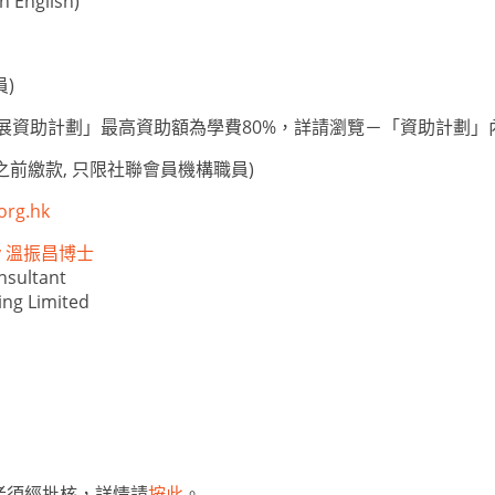
 English)
員)
人才發展資助計劃」最高資助額為學費80%，詳請瀏覽－「資助計劃」
之前繳款, 只限社聯會員機構職員)
org.hk
nny 溫振昌博士
sultant
ing Limited
者須經批核，詳情請
按此
。