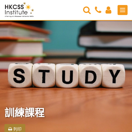
Search
Contact
Login
Men
Us
HKCSS
Institute
訓練課程
列印