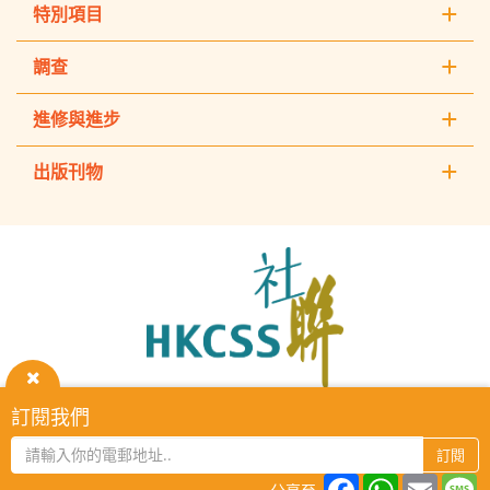
特別項目
調查
進修與進步
出版刊物
The
Hong
Kong
Council
of
Social
Service
關
訂閱我們
HKCSS Institute主頁
重要告示
私隱政策
聯絡我們
閉
2026 © The Hong Kong Council of Social Service. All Rights
訂閱
Reserved.
Facebook
WhatsAp
Email
M