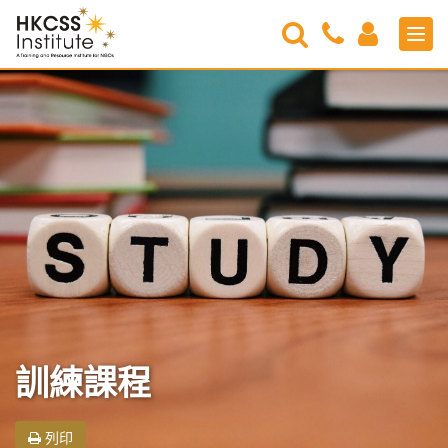
Search
Contact
Login
Men
Us
HKCSS
Institute
訓練課程
列印