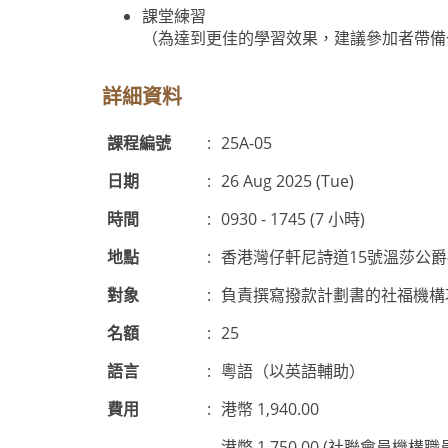
課堂練習
（為達到更佳的學習效果，建議參加者帶備
詳細資料
課程編號
:
25A-05
日期
:
26 Aug 2025 (Tue)
時間
:
0930 - 1745 (7 小時)
地點
:
香港灣仔軒尼詩道15號溫莎公
對象
:
負責撰寫撥款計劃書的社福機構
名額
:
25
語言
:
粵語（以英語輔助）
費用
:
港幣 1,940.00
港幣 1,750.00 (社聯會員機構職