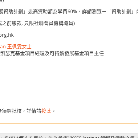
人才發展資助計劃」最高資助額為學費60%，詳請瀏覽－「資助計劃」
或之前繳款, 只限社聯會員機構職員)
org.hk
 Man 王佩雯女士
任凱瑟克基金項目經理及可持續發展基金項目主任
者須經批核，詳情請
按此
。