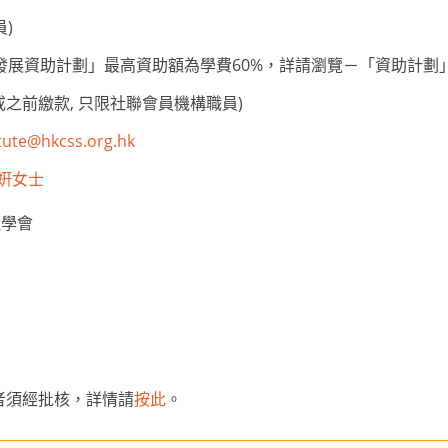
員)
機構人才發展資助計劃」最高資助額為學費60%，詳請瀏覽－「資助計劃
或之前繳款, 只限社聯會員機構職員)
itute@hkcss.org.hk
呂詠姸女士
理學會
者須經批核，詳情請
按此
。