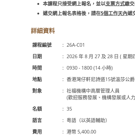
本課程只接受網上報名，並以
支票方式
繳交
遞交網上報名表格後，請在
5個工作天內
遞
詳細資料
課程編號
:
26A-C01
日期
:
2026 年 8 月 27 及 28 日 ( 星期
時間
:
0930 - 1800 (14 小時)
地點
:
香港灣仔軒尼詩道15號溫莎公
對象
:
社福機構中高層管理人員
(歡迎服務發展、機構發展或人力
名額
:
35
語言
:
粵語（以英語輔助）
費用
:
港幣 5,400.00