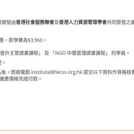
獲頒發由
香港社會服務聯會
及
香港人力資源管理學會
共同簽發之
，即學費為$3,960。
新晉升主管證書課程」 及 「NGO 中層管理證書課程」 的學員。
間。
名後，透過電郵
institute@hkcss.org.hk
提交以下資料作資格核實：
優惠價格完成付款。