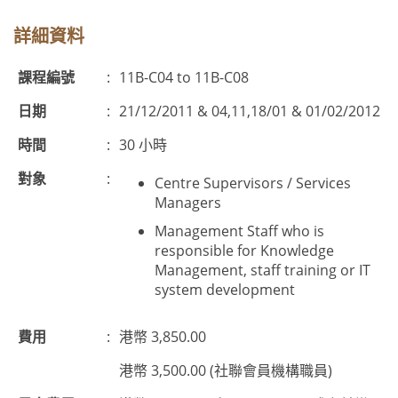
詳細資料
課程編號
:
11B-C04 to 11B-C08
日期
:
21/12/2011 & 04,11,18/01 & 01/02/2012
時間
:
30 小時
對象
:
Centre Supervisors / Services
Managers
Management Staff who is
responsible for Knowledge
Management, staff training or IT
system development
費用
:
港幣 3,850.00
港幣 3,500.00 (社聯會員機構職員)