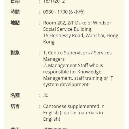
日期
:
18/1/2012
時間
:
0930 - 1700 (6 小時)
地點
:
Room 202, 2/F Duke of Windsor
Social Service Building,
15 Hennessy Road, Wanchai, Hong
Kong
對象
:
1. Centre Supervisors / Services
Managers
2. Management Staff who is
responsible for Knowledge
Management, staff training or IT
system development
名額
:
30
語言
:
Cantonese supplemented in
English (course materials in
English)