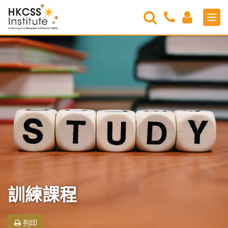
Search
Contact
Login
Men
Us
HKCSS
Institute
訓練課程
列印