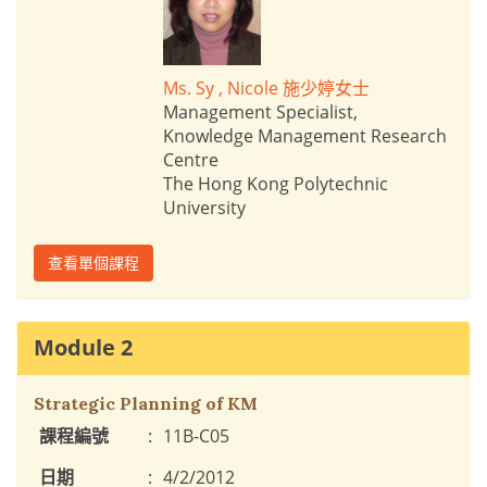
Ms. Sy , Nicole 施少婷女士
Management Specialist,
Knowledge Management Research
Centre
The Hong Kong Polytechnic
University
查看單個課程
Module 2
Strategic Planning of KM
課程編號
:
11B-C05
日期
:
4/2/2012