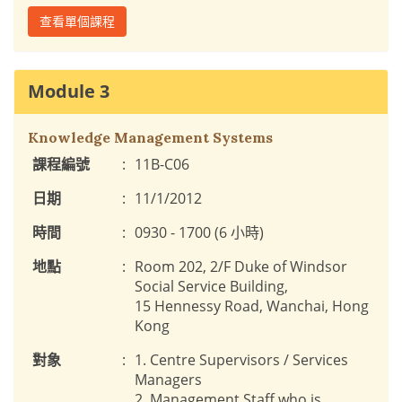
查看單個課程
Module 3
Knowledge Management Systems
課程編號
:
11B-C06
日期
:
11/1/2012
時間
:
0930 - 1700 (6 小時)
地點
:
Room 202, 2/F Duke of Windsor
Social Service Building,
15 Hennessy Road, Wanchai, Hong
Kong
對象
:
1. Centre Supervisors / Services
Managers
2. Management Staff who is