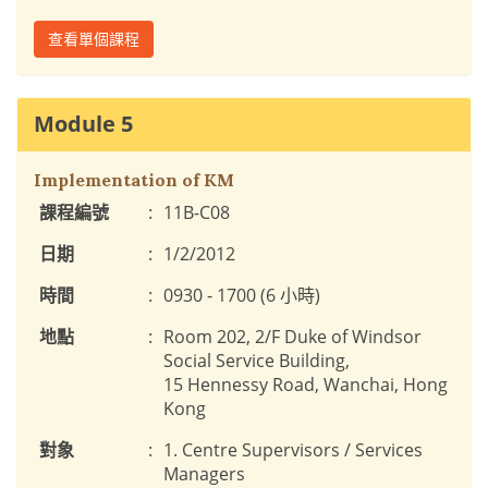
查看單個課程
Module 5
Implementation of KM
課程編號
:
11B-C08
日期
:
1/2/2012
時間
:
0930 - 1700 (6 小時)
地點
:
Room 202, 2/F Duke of Windsor
Social Service Building,
15 Hennessy Road, Wanchai, Hong
Kong
對象
:
1. Centre Supervisors / Services
Managers