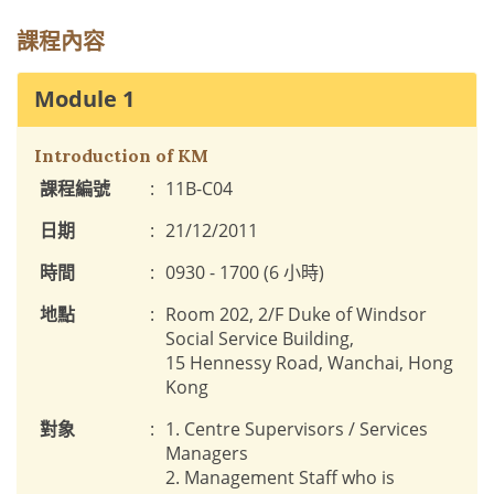
課程內容
Module 1
Introduction of KM
課程編號
:
11B-C04
日期
:
21/12/2011
時間
:
0930 - 1700 (6 小時)
地點
:
Room 202, 2/F Duke of Windsor
Social Service Building,
15 Hennessy Road, Wanchai, Hong
Kong
對象
:
1. Centre Supervisors / Services
Managers
2. Management Staff who is