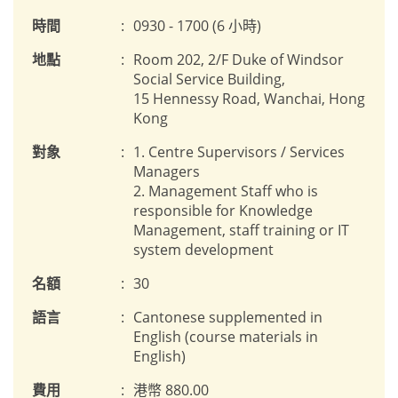
時間
:
0930 - 1700 (6 小時)
地點
:
Room 202, 2/F Duke of Windsor
Social Service Building,
15 Hennessy Road, Wanchai, Hong
Kong
對象
:
1. Centre Supervisors / Services
Managers
2. Management Staff who is
responsible for Knowledge
Management, staff training or IT
system development
名額
:
30
語言
:
Cantonese supplemented in
English (course materials in
English)
費用
:
港幣 880.00