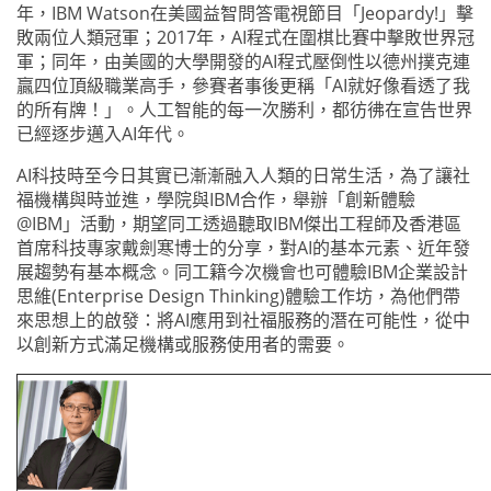
年，IBM Watson在美國益智問答電視節目「Jeopardy!」擊
敗兩位人類冠軍；2017年，AI程式在圍棋比賽中擊敗世界冠
軍；同年，由美國的大學開發的AI程式壓倒性以德州撲克連
贏四位頂級職業高手，參賽者事後更稱「AI就好像看透了我
的所有牌！」。人工智能的每一次勝利，都彷彿在宣告世界
已經逐步邁入AI年代。
AI科技時至今日其實已漸漸融入人類的日常生活，為了讓社
福機構與時並進，學院與IBM合作，舉辦「創新體驗
@IBM」活動，期望同工透過聽取IBM傑出工程師及香港區
首席科技專家戴劍寒博士的分享，對AI的基本元素、近年發
展趨勢有基本概念。同工籍今次機會也可體驗IBM企業設計
思維(Enterprise Design Thinking)體驗工作坊，為他們帶
來思想上的啟發：將AI應用到社福服務的潛在可能性，從中
以創新方式滿足機構或服務使用者的需要。