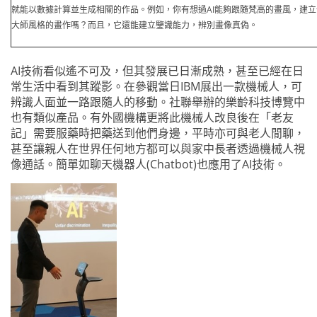
就能以數據計算並生成相關的作品。例如，你有想過AI能夠跟隨梵高的畫風，建
大師風格的畫作嗎？而且，它還能建立鑒識能力，辨別畫像真偽。
AI技術看似遙不可及，但其發展已日漸成熟，甚至已經在日
常生活中看到其蹤影。在參觀當日IBM展出一款機械人，可
辨識人面並一路跟隨人的移動。社聯舉辦的樂齡科技博覽中
也有類似產品。有外國機構更將此機械人改良後在「老友
記」需要服藥時把藥送到他們身邊，平時亦可與老人閒聊，
甚至讓親人在世界任何地方都可以與家中長者透過機械人視
像通話。簡單如聊天機器人(Chatbot)也應用了AI技術。