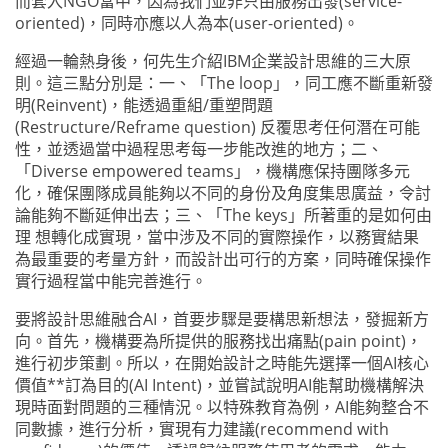
而套入NGO當中，因為我們並非只由服務出發(service-
oriented)，同時亦應以人為本(user-oriented)。
經過一輪熱身後，何先生介紹IBM企業設計思維的三大原
則。這三點分別是：一、「The loop」，同工應不斷重新發
明(Reinvent)，能透過重組/重塑問題
(Restructure/Reframe question) 反覆思考任何潛在可能
性，並透過當中過程思考每一步能改進的地方；二、
「Diverse empowered teams」，機構應保持團隊多元
化，確保團隊成員能夠以不同的身份及角度集思廣益，令討
論能夠不斷延伸出去；三、「The keys」所著重的是如何由
理 想轉化成實現，當中涉及不同的實際操作，以務實結果
為最重要的考量方針，而設計出可行的方案，同時確保操作
實行過程當中能完善進行。
要將設計思維融合AI，首要步驟是要構思新想法，發掘新方
向。首先，機構要為所提供的服務找出痛點(pain point)，
進行初步策劃。所以，在開始設計之時能先選擇一個AI核心
價值**訂為目的(AI Intent)，並嘗試說明AI能幫助機構解決
現時面對問題的三種情況。以特殊教育為例，AI能夠整合不
同數據，進行分析，實現有力建議(recommend with