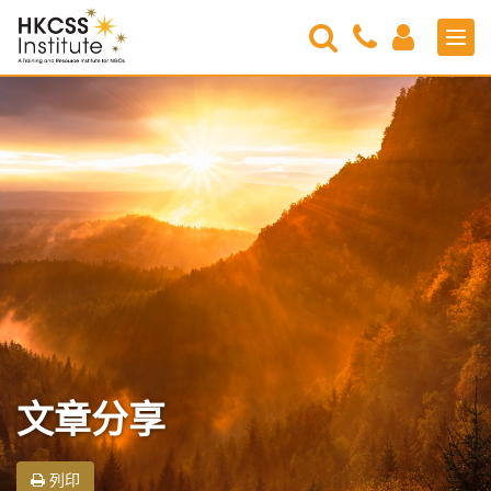
Search
Contact
Login
Men
Us
HKCSS
Institute
文章分享
列印