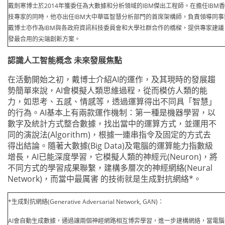
戴劍寒博士於2014年獲委任為大數據和分析領域的IBM傑出工程師。在擔任IBM
技專家的同時，他亦出任IBM大中華區智慧分析部門的首席架構師，負責領導同事
戴博士亦作為IBM與各政府資訊科技委員會和大學社群合作的橋樑，提供專家建議
發最合用的尖端創新方案。
認識人工智能概念 未來發展焦點
在活動開始之初，戴博士介紹AI的運作，及其現時的發展趨
勢簡單來說，AI會模擬人類思維過程，從而模仿人類的能
力，如思考、五感、情感等，透過運算得出不同具「智慧」
的行為。AI基本上有兩款運作機制：第一種是機器學習，以
數字及統計方式整合數據，找出當中的運算方式，並運用不
同的演說法(Algorithm)，根據一連串指令及固定的方式去
得出結論。隨著大數據(Big Data)及電腦的運算能力指數級
增長，AI已能深度學習，它模擬人類的神經元(Neuron)，將
不同方式的學習成果聯繫，建構多層次的神經網絡(Neural
Network)，而當中最厲害 的技術就是生成對抗網絡*。
*生成對抗網絡(Generative Adversarial Network, GAN)：
AI會自動生成數據，通過讓兩個神經網路相互博弈學習，進一步建構網絡，當電