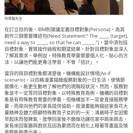
何育龍先生
在訂立目的後，IBM則建議定義目標對象(Persona)，為其
創作三個需要陳述句(Need Statement:“ The _____ (target),
need a way to _____, so that he can ______.”)，當中須包括
目標對象、實質操作過程和期望結果，針對目標對象並深入
了解其需求。舉例說，特殊教育學童需要個人化、貼心的方
法，以讓他們能更專注學習，不會「扭計」。
當目的與目標對象都清楚後，機構能設計情境(As-if
scenario)，以四格漫畫描繪服務對象的一日生活，使情節
圖像化，能更生動地了解他們的現階段狀況。然而，服務對
象並不一定等同目標對象，以特殊教育為例，機構的目標對
象是有特殊教育需要的學童，但機構並不一定會直接服務學
童，而是向他們的家長提供協助。故漫畫能夠描述家長花大
量精神及體力照顧特殊教育子女的的一天：清晨時子女因需
早起床而發脾氣、放學回家後不願做功課在家中跳來跳去、
家長來回客廳與廚房及因為累透而在梳化上睡著等畫面及情
景都能夠畫出來。