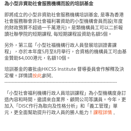
為
小型非資助社會服務機構而設的培訓基金
即將成立的
小型非資助社會服務機構培訓基金
,
是專為
香港
社會服務聯會非社會福利署資助的小型機構會員
而設
(
年度
的財政預算不超過一千萬港元
)
。是類機構員工可以二折報
讀社聯學院的短期課程
,
每短期課程設資助名額
5
個。
另外，第三屆
「
小型社福機構行政人員發展培訓證書課
程」
，
亦於本年度
5
月至
8
月舉行，合資格的機構員工可由
基
金贊助
$4,000
港元，名額
10
個。
培訓基金
的
審批
由
HKCSS Institute
督導委員會作
解釋及決
定權。詳情請
按此
參閱。
-----------------------------------------------------------------------------
「小型社會福利機構行政人員培訓課程」為小型機構度身訂
造內容和時間，邀請來自業界、顧問公司等講員。今年，更
加入「
DISC
作行為取向及性格分析」和「義工管理」單
元，更全面幫助提升行政人員的勝人能力！
課程詳情
。