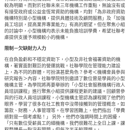
較為明顯。
而對於社聯未來三年機構工作重點，無論沒有或
有接受
政府或公益金恆常資助的機構，均對
「為非政府資助
機構特別是小型機構，提供具體技術及顧問服務」及「加強
員工培訓，提高業界專業能力」有高的期望。但在聚焦小組
的討論中，
小型機構均表示未能負擔培訓學費，希望社聯考
慮提供支援予規模較小的機構。
限制－欠缺財力人力
在自負盈虧和不穩定資助下，小型及非社會福署資助的機
構，著實面對艱巨的營運挑戰。社聯學院在管理能力建設
上，為不同的群體，可扮演甚麼角色？參考
＜
機構會員參與
研究報告
＞內容，社聯學院特別邀請了數位曾是學員的
小型
機構主管，為學院將再要舉辦的
「小型社會服務機構行政人
員培訓課程」進行聚焦小組提供課程更新
的
建議。回顧曾參
與的行政人員培訓課程，
小型機構主管
認為課程開了他們的
眼界，學習了很多在社工教育中沒帶接觸到的管理概念，如
籌款、財務、人事管理等。在學習困難上，他們指出「學費
絕對是一個考慮點！」 另外，他們亦強調時間上的困擾，
「只有數位受薪員工的細機構，我們很難花上全日上課，課
程整體長一點沒有問題，但每次半天較理想。」