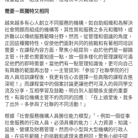
需要－既獨特又相同
越來越多有心人創立不同服務的機構，如自助組織和為解決
社會問題而組成的機構等，其性質和服務之多元和獨特，或
許難以以傳統服務範疇分野。然而，從管理和倡議的角度，
正因這種獨特性，促使他們面對共同的挑戰和有著相同培訓
需要。在課程內容方面，聚焦小組提到，由於他們是一腳踼
主管，什麼也需要知道一點，故一個多樣化的管理課程可滿
足他們的即時需要。當他們有一點管理知識後，更可向自己
有興趣的範圍再出發，一主管提到
:
「參加了社聯學院的
行
政人員培訓課程後，我更有信心去選擇一些高階的課程去進
深呢！」而課程當中的個案討論更讓他們可深入的與同學交
流及分享，互相學習及鼓勵，明白到人脈關係支援的重要
性。有兩位機構主管不約而同的回應：「在上過堂後，我多
了出
外
，多參與了社聯的不同活動！」
1
根據
「
社會服務機構人員勝任能力模型
」
，例如一個從事
社會服務的行政人員，必須具備的能力：人力資源、知識、
設施、營運及財務管理。然而中小型與大型機構的行政人
員，在這些範疇上的挑戰和處理未盡相同。
聚焦小組中提