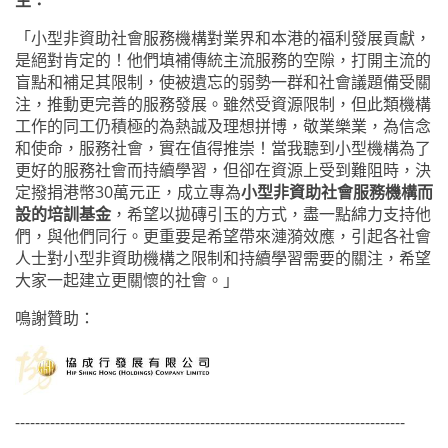
生：
「小型非資助社會服務機構對業界和本港的福利發展貢獻，
是絕對肯定的！他們填補傳統主流服務的空隙，打開主流的
盲點和補足其限制，使被遺忘的弱勢一群和社會議題備受關
注，推動更完善的服務發展。雖然受資源限制，但此類機構
工作的同工仍積極的為熱誠及理想拼博，敬業樂業，為信念
和使命，服務社會，實在值得推崇！當我聽到小型機構為了
更好的服務社會而持續學習，但卻在資源上受到難阻時，決
定撥捐港幣
30
萬元正，成立專為
小型非資助社會服務機構而
設的培訓基金
，希望以拋磚引玉的方式，盡一點綿力支持他
們
，與他們同行。更重要是希望帶來漣漪效應，引起各社會
人士對小型非資助機構之限制和
持續學習
需要的關注，希望
大家一起
建立更關懷的社會
。
」
鳴謝贊助：
------------------------------------------------------------------------------