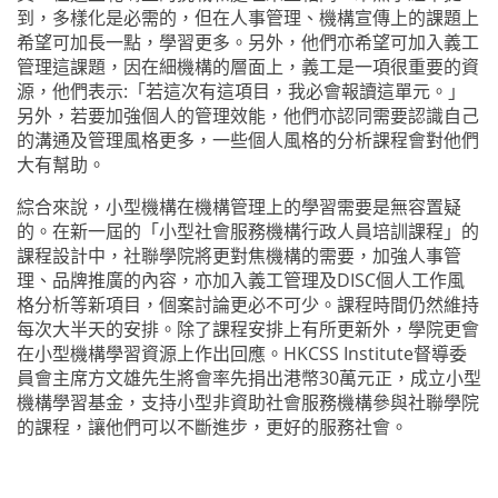
到，多樣化是必需的，但在人事管理、機
構宣傳上的課題上
希望可加長一點，學習更多。另外，他們亦希望可加入義工
管理這課題，因在細機構的層面上，義工是一項很重要的資
源，他們表示
:
「若這次有這項目，我必會報讀這單元。」
另外，若要加強個人的管理效能，他們亦認同需要認識自己
的溝通及管理風格更多，一些個人風格的分析課程會對他們
大有幫助。
綜合來說，小型機構在機構管理上的學習需要是無容置疑
的。在新一屆的「小型社會服務機構行政人員培訓課程」的
課程設計中，社聯學院將更對焦機構的需要，加強人事管
理、品牌推廣的內容，亦加入義工管理及
DISC
個人工作風
格分析等新項目，個案討論更必不可少。課程時間仍然維持
每次大半天的安排。除了課程安排上有所更新外，學院更會
在小型機構學習資源上作出回應。
HKCSS Institute
督導委
員會主席方文雄先生將會率先捐出港幣
30
萬元正，成立小型
機構學習基金，支持小型非資助社會服務機構參與社聯學院
的課程，讓他們可以不斷進步，更好的服務社會。