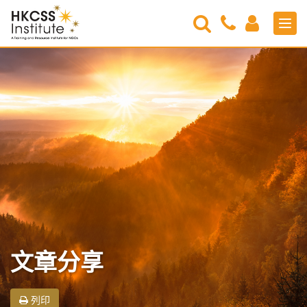
Search
Contact
Login
Men
Us
HKCSS
Institute
文章分享
列印