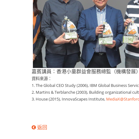
嘉賓講員：香港小童群益會服務總監（機構發展
資料來源：
1. The Global CEO Study (2006), IBM Global Business Servi
2. Martins & Terblanche (2003), Building organizational c
3. House (2015), InnovaScapes Institute,
MediaX@Stanfor
返回