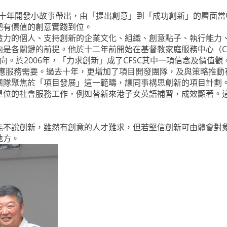
的十年開發小故事帶出，由「提出創意」到「成功創新」的層面當
把有價值的創意實踐到位。
造力的個人、支持創新的企業文化、組織、創意點子、執行能力
是各關鍵的前提。他於十二年前開始在基督教家庭服務中心（C
工有共同的方向。於2006年，「力求創新」成了CFSC其中一項信念
回應服務需要。過去十年，更增加了項目開發團隊，及與策略推動
團隊聚焦於「項目發展」這一範疇，讓同事構思創新的項目計劃
單位的社會服務工作，例如替新來港子女英語補習，成效顯著。
能不說創新，雖然有創意的人才難求，但若堅信創新可由體會對
地方。