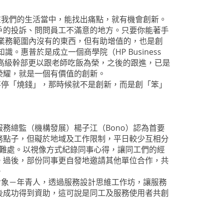
在我們的生活當中，能找出痛點，就有機會創新。
戶的投訴、問問員工不滿意的地方。只要你能著手
業務範圍內沒有的東西，但有助增值的，也是創
惠普於是成立一個商學院（HP Business
，高級幹部更以跟老師吃飯為榮，之後的跟進，已是
榮耀，就是一個有價值的創新。
不停「燒錢」，那時候就不是創新，而是創「笨」
務總監（機構發展）楊子江（Bono）認為首要
務點子，但礙於地域及工作限制，平日較少互相分
及難處。以視像方式紀錄同事心得，讓同工們的經
。過後，部份同事更自發地邀請其他單位合作，共
。
對象－年青人，透過服務設計思維工作坊，讓服務
後成功得到資助，這可說是同工及服務使用者共創