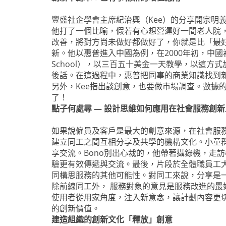
豐盛社企學會主席紀治興（Kee）的分享開宗明
他打了一個比喻，假若有心想營運好一間老人院
改善，將對方尚未做好都做好了，你就是比「最
新。他以惠普進入中國為例，在2000年初，中國
School），以三百五十美金一天教學，以這
後話。在這過程中，惠普把同事的商業知識找到
另外，Kee指出談創意，也要做市場調查。數據
了！
點子何處尋 — 設計思維如何應用在社會服務創新
如果說僱員及客戶是最大的創意來源，在社會服務
建立同工之間互相分享及共學的機構文化。小童
享交流。Bono別出心裁的，他帶著攝錄機，走
驗更有效傳遞與交流。最後，片段於全體職員工
同構思服務的其他可能性。對同工來說，分享是
除前線同工外， 服務對象的意見是服務改進的最
使用者從用家角度，注入新意念，讓計劃內容更
的創新價值。
建造組織的創新文化「釋放」創意