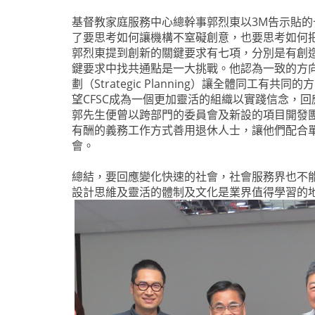
基督教家庭服務中心總幹事郭烈東以3M告示貼
了要思考如何讓機構不窒礙創意，也要思考如何
郭烈東提到創新的關鍵要求有七項，分別是有創
鍵要求中找共通點是一大挑戰。他認為一致的方向
劃（Strategic Planning）讓全體同
望CFSC成為一個更加靈活的組織以實踐信念，
郭先生便曾以跨部門的委員會及新設的項目開發
有酬的義務工作方式善用退休人士，讓他們配合
會。
總結，要回應變化快速的社會，社會服務界也不
設計思維及靈活的體制及文化是業界值得學習的