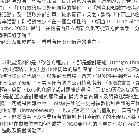
組織內有沒有一些轉化知識，提升創意的活動。過半的與會者（4
標」，「能有效適應其外部環境的變化」，「創意和知識在機構
升活動」及「獲取外部創意」較多實行，反之，對從「下而上的
則相對較少。在一個全球性的CEO調查1中（The Global C
Terblanche, 2003）提出，在機構內建立創新文化可從五方
構準備好了嗎？
構內部及服務前線，看看有什麼可借鏡的地方。
深刻的是「矽谷方程式」， 那是設計思維（Design Thinking）
說出痛點；企業則要以極簡單的原型產品（prototype）快
進行快速迭代優化，以期適應市場。過去，很多的手機軟件（A
身上找到了新點子。美國便有航空公司特意搭出一個機艙實景，
間，Lois也介紹了設計思維的鼻祖企業IDEO專為NGO而設的免費
 Design），目的是希望以設計思維的服務設計模式改善貧窮人及弱勢社群的
可說是困難重重，Lois續把她從一史丹福教授領會到的三個內部創
業家（intrapreneur），也是指那些在現行體制內，富
入上、開發資金上及企業現有的機制上阻撓新點子的出現及培養
，他們現在市場位置如何? 或許，NGO要思考的不單是有沒有內
挫敗及攔截新點子?