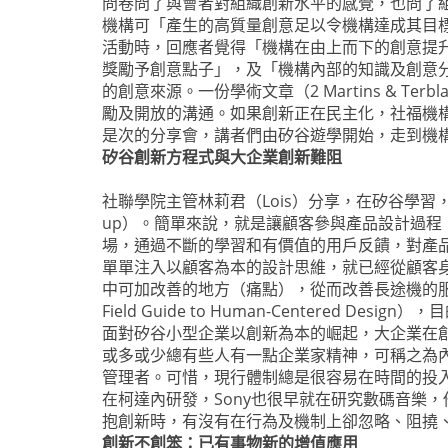
問卷問了與會者對組織創新水平的感覺，也問了
機構可「產生的高質量創意足以令機構達成其目
活動時，回應者覺得「機構在由上而下的創意提
獎勵予創意點子」，及「機構內部的知識及創意分享活動」
的創意來源。一份學術文章（2 Martins & 
勵及開放的溝通。如果創新正在民主化，社福機
是次的分享會，講者們由矽谷遊學開始，走到機
矽谷創新方程式與大企業創新難阻
社聯學院主管林莉君（Lois）分享，在矽谷學習，印象最
up）。簡單來說，就是讓顧客參與產品設計過程，
場，通過不斷的學習和有價值的用戶反饋，對產品
單單注入以顧客為本的設計思維，就已經從顧客
中可加改善的地方（痛點），從而改善長途機的服務。席
Field Guide to Human-Centered
面對矽谷小型企業以創新為本的崛起，大企業在創新上
或多或少總有些人有一點企業家精神，可稱之為內企
管理者。可惜，現行體制總是很容易在時間的投
在柯達內研發，Sony也很早就在研究數碼音樂
抱創新時，有沒有在行為及機制上卻忽略、阻撓、
創新不創笨：已有事物新的增值應用