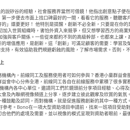
義的說矽谷的經驗，社會服務界當然可借鏡！他指出創意點子便
，第一步便去市面上找口碑最好的一間，看看它的服務，聽聽客
好的」還要更好！ 他特別是提醒，創新不必全新，只要是在你的
初加入世貿組織時，害怕外資入來競爭，但又想學習西方的商業知識。
方式加強與客戶關係。一些從來都約不到的高級幹部，也都來上課
新的增值應用，是創新，這「創新」可滿足顧客的需要：學習及
的支持，有效協助我們規避虧蝕的風險，了解市場需求。否則，
上
機構內，前線同工及服務使用者可如何參與？香港小童群益會服
群益會中心分佈全港，前線同工各自在前線服務中累積了很多實
訪機構內各中心單位，邀請同工們於鏡頭前分享項目經驗、心得
大會及內聯網視像頻道上分享，逐步建立彼此觀摩及欣賞的氣氛
一種鼓勵及認同，而對機構，就是促進服務創新的其中一種方式
好參考。Bono在一項大型資助項目申請前，找來一班項目受助
切合他們的處境及需要，並以視像的模式呈現到資助者眼前，最