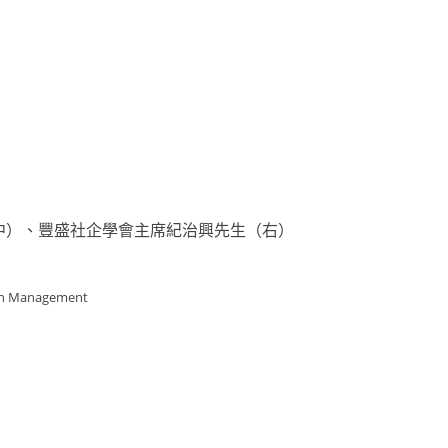
中）、豐盛社企學會主席紀治興先生（右）
tion Management