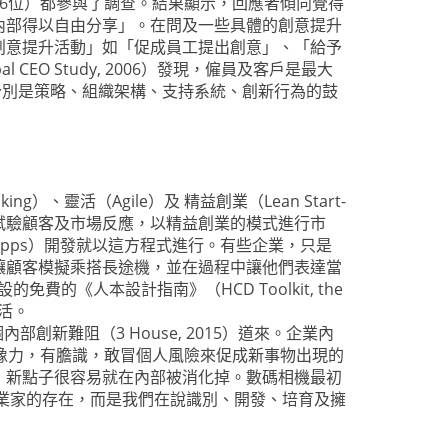
6位）都參與了調查。結果顯示，回應者傾向覺得
內部得以自由分享」。在問及一些具體的創意提升
創意提升活動」如「促成員工提出創意」、「給予
EO Study, 2006）發現，僱員及客戶是最大
面著手，分別是策略、組織架構、支持系統、創新行為的鼓
、靈活（Agile）及 精益創業（Lean Start-
速試驗顧客及市場反應，以精益創業的模式進行市
pps）開發就以這方程式進行。有些企業，只是
讓顧客模擬乘搭長途機，並在過程中讓他們表達當
的《人本設計指南》（HCD Toolkit, the
生活。
新難阻（3 House, 2015）道來。企業內
有想像力，有膽識，敢冒個人風險來促成新事物出現的
，新點子很容易就在內部被消化掉。數碼相機最初
企業家的存在，而是我們在說識別、開發、培育及擁