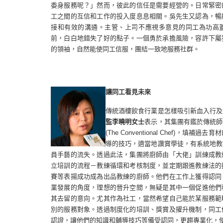
委身服務呢？」然而，彼此的信任是需要經營的。日常緊密
工之間的互信和工作的投入度息息相關。吳先生又認為，暢
接和有效的溝通。主管、上司不應視多意見的同工為功高
前，白白地錯失了好的點子。一個勇於承擔風險，容許下屬
的領袖，自然能使同工信服，團結一致地服務社群。
讓同工看見未來
傳統酒樓飲食行業是怎樣吸引新血入行及
監
李曉明女士
表示，其集團有鑑於傳統師
(The Conventional Chef)
，填補過去育材
導的技巧，適當地讚賞學徒，有系統地教
員手藝的流失。透過此法，集團將廚師由「大佬」訓練成教
立培訓的流程－教練循環和考核制度，並定期跟進教練法的
賽等表揚成功成為出品教練的廚師。他們在工作上獲得認同
業發展的角度，理想的晉升空間，無疑是其中一個促進他們
其去留的意向。尤其作為社工，當然希望自己能於某服務範
別的服務對象。透過制度化的培訓、獎賞及擢升機制，同工
認證，讓他們的知識和輔導技巧等備受認同，更趨專業化，