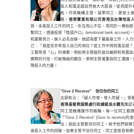
投入和滿足感自然會大大提高，從而提升
能。作為機構主管，凝聚同工、激發士
務。
香港寶潔有限公司香港及台灣地區
容，未能投入工作的同工，形在而心不在，等同於一棵枯樹
繫同工，透過投資「情感戶口」
(emotional bank account)
，
和業務努力。娛人必先自娛，她認為要下屬委身工作，人力
己：「我是否非常投入自己的崗位？從工作中得到滿足感？
工看得見「心」的維繫，例如將主管級的座位編排和佈置設
實際的行徑，打破階級的觀念，表明主管著重與同工溝通，
隊投入的力量。
"Give 2 Receive”
信任你的同工
古語有云：「
疑人勿使，使人勿疑
。」穿
香港基督教服務處行政總裁吳水麗先生
認
同工是機構運作的齒輪，每一位同工都
「
"Give 2 Receive” (Give to receive)
的意
出；就如主管要信任同工，給予他們發揮
身投入工作的回報。如果主管不信任同工，同工是很容易察