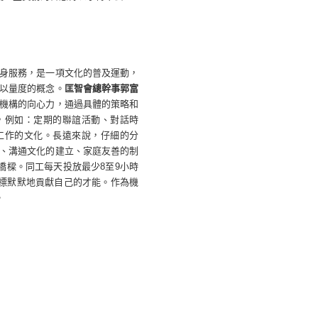
身服務，是一項文化的普及運動，
以量度的概念。
匡智會總幹事郭富
機構的向心力，通過具體的策略和
，例如：定期的聯誼活動、對話時
工作的文化。長遠來說，仔細的分
、溝通文化的建立、家庭友善的制
橋樑。同工每天投放最少
8
至
9
小時
標默默地貢獻自己的才能。作為機
。