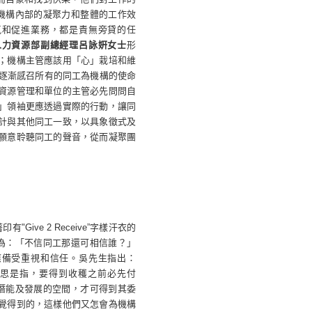
機構內部的凝聚力和整體的工作效
氣和促進業務，都是責無旁貸的任
人力資源部副總經理
呂
詠姸女士
形
；機構主管應該用「心」栽培和維
逐漸感召所有的同工為機構的使命
資源管理和單位的主管必先問問自
」領袖更應透過實際的行動，讓同
計與其他同工一致，以具象徵式及
願意聆聽同工的聲音，從而凝聚團
著印有
"Give 2 Receive”
字樣汗衣的
為：「不信同工那還可相信誰？」
應備受重視和信任。吳先生指出：
思是指，要得到收穫之前必先付
潛能及發展的空間，才可得到其委
覺得到的，這樣他們又怎會為機構