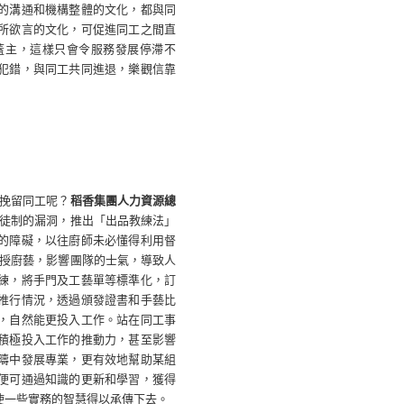
的溝通和機構整體的文化，都與同
所欲言的文化，可促進同工之間直
蓋主，這樣只會令服務發展停滯不
犯錯，與同工共同進退，樂觀信靠
挽留同工呢？
稻香集團人力資源總
徒制的漏洞，推出「出品教練法」
的障礙，以往廚師未必懂得利用督
授廚藝，影響團隊的士氣，導致人
練，將手門及工藝單等標準化，訂
推行情況，透過頒發證書和手藝比
，自然能更投入工作。站在同工事
積極投入工作的推動力，甚至影響
疇中發展專業，更有效地幫助某組
便可通過知識的更新和學習，獲得
使一些實務的智慧得以承傳下去。