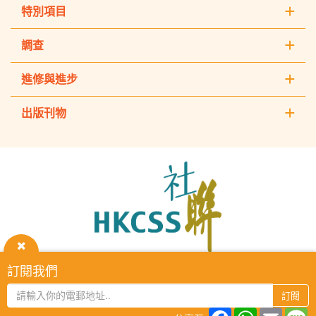
特別項目
調查
進修與進步
出版刊物
The
Hong
Kong
Council
of
Social
Service
關
訂閱我們
HKCSS Institute主頁
重要告示
私隱政策
聯絡我們
閉
2026 © The Hong Kong Council of Social Service. All Rights
訂閱
Reserved.
Facebook
WhatsAp
Email
M