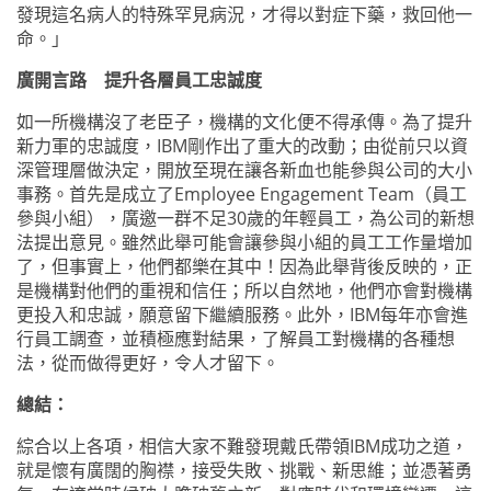
發現這名病人的特殊罕見病況，才得以對症下藥，救回他一
命。」
廣開言路 提升各層員工忠誠度
如一所機構沒了老臣子，機構的文化便不得承傳。為了提升
新力軍的忠誠度，
IBM
剛作出了重大的改動；由從前只以資
深管理層做決定，開放至現在讓各新血也能參與公司的大小
事務。首先是成立了
Employee Engagement Team
（員工
參與小組），廣邀一群不足
30
歲的年輕員工，為公司的新想
法提出意見。雖然此舉可能會讓參與小組的員工工作量增加
了，但事實上，他們都樂在其中！因為此舉背後反映的，正
是機構對他們的重視和信任；所以自然地，他們亦會對機構
更投入和忠誠，願意留下繼續服務。此外，
IBM
每年亦會進
行員工調查，並積極應對結果，了解員工對機構的各種想
法，從而做得更好，令人才留下。
總結：
綜合以上各項，相信大家不難發現戴氏帶領
IBM
成功之道，
就是懷有廣闊的胸襟，接受失敗、挑戰、新思維；並憑著勇