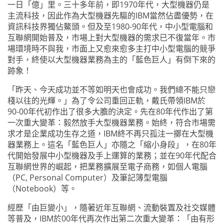
一日「億」里。三十多年前，即
1970
年代，大型機器仍是
主流科技，因此作為大型機器先驅的
IBM
當然佔盡優勢，在
資訊科技界獨佔鰲頭。但及至
1980-90
年代，中小型電腦和
互聯網開始普及，市場上對大型機器的需求已不復當年。市
場環境時不與我，市面上又愈來愈多主打中小型電腦的競爭
對手，終使以大型機器業務為主的「藍色巨人」有倒下來的
跡象！
「昨天、今天成功並不等如明天也會成功。我們總不能只戀
棧以往的光輝。」為了令公司重回正軌，戴氏帶領
IBM
於
90-00
年代初作出了很多大膽的決定。先在
80
年代作出了第
一次重大變革：毅然放手大型機器業務。始終，符合市場需
求才是企業成功生存之道，
IBM
終不再只孤注一擲在大型機
器業務上。這名「藍色巨人」亦隨之「縮小身段」，在
80
年
代開始發展中小型機器及手上運算的業務；並在
90
年代配合
互聯網世界的崛起，把業務擴展至電子商務，如個人電腦
（
PC, Personal Computer
）及筆記簿型電腦
（
Notebook
）等。
經歷「由巨變小」，隨著近年互聯網、流動裝置及社交媒體
等普及，
IBM
於
00
年代再次作出第二次重大變革：「由有形