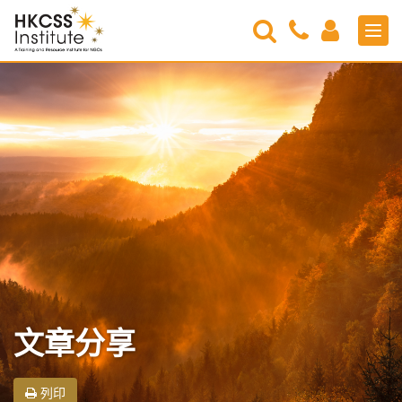
Search
Contact
Login
Men
Us
HKCSS
Institute
文章分享
列印