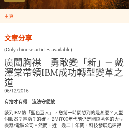
主頁
文章分享
(Only chinese articles available)
廣闊胸襟 勇敢變「新」─ 戴
澤棠帶領IBM成功轉型變革之
道
06/12/2016
有捨才有得 沒法守便放
談到
IBM
這「藍色巨人」，您第一時間想到的是甚麼？大型
伺服器？電腦？的確，
IBM
在
00
年代前仍是國際著名的大型
機器
/
電腦公司。然而，近十幾二十年間，科技發展迅速得