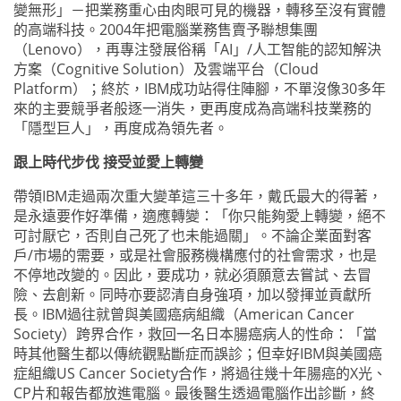
變無形」－把業務重心由肉眼可見的機器，轉移至沒有實體
的高端科技。
2004
年把電腦業務售賣予聯想集團
（
Lenovo
），再專注發展俗稱「
AI
」
/
人工智能的認知解決
方案（
Cognitive Solution
）及雲端平台（
Cloud
Platform
）；終於，
IBM
成功站得住陣腳，不單沒像
30
多年
來的主要競爭者般逐一消失，更再度成為高端科技業務的
「隱型巨人」，再度成為領先者。
跟上時代步伐
接受並愛上轉變
帶領
IBM
走過兩次重大變革這三十多年，戴氏最大的得著，
是永遠要作好準備，適應轉變：「你只能夠愛上轉變，絕不
可討厭它，否則自己死了也未能過關」。不論企業面對客
戶
/
市場的需要，或是社會服務機構應付的社會需求，也是
不停地改變的。因此，要成功，就必須願意去嘗試、去冒
險、去創新。同時亦要認清自身強項，加以發揮並貢獻所
長。
IBM
過往就曾與美國癌病組織（
American Cancer
Society
）跨界合作，救回一名日本腸癌病人的性命：「當
時其他醫生都以傳統觀點斷症而誤診；但幸好
IBM
與美國癌
症組織
US Cancer Society
合作，將過往幾十年腸癌的
X
光、
CP
片和報告都放進電腦。最後醫生透過電腦作出診斷，終