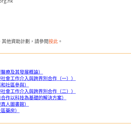
org.hk
。其他資助計劃，請參閱
按此
。
層醫療及其發展概論）
醫療社會工作介入與跨界別合作（一））
廣和社區參與）
醫療社會工作介入與跨界別合作（二））
社醫合作以科技為基礎的解決方案）
療真人圖書館）
社區藥房）