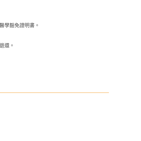
醫學豁免證明書。
退還。