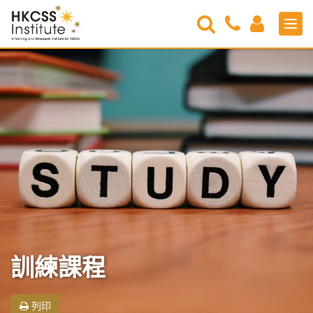
Search
Contact
Login
Men
Us
HKCSS
Institute
訓練課程
列印