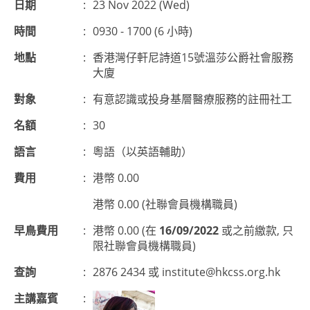
日期
:
23 Nov 2022 (Wed)
時間
:
0930 - 1700 (6 小時)
地點
:
香港灣仔軒尼詩道15號溫莎公爵社會服務
大廈
對象
:
有意認識或投身基層醫療服務的註冊社工
名額
:
30
語言
:
粵語（以英語輔助）
費用
:
港幣 0.00
港幣 0.00 (社聯會員機構職員)
早鳥費用
:
港幣 0.00 (在
16/09/2022
或之前繳款, 只
限社聯會員機構職員)
查詢
:
2876 2434 或
institute@hkcss.org.hk
主講嘉賓
: