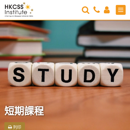
Search
Contact
Login
Men
Us
HKCSS
Institute
短期課程
列印