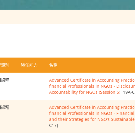
程類別
勝任能力
名稱
期課程
Advanced Certificate in Accounting Pract
financial Professionals in NGOs - Disclosu
Accountability for NGOs (Session 5)
[19A-C
期課程
Advanced Certificate in Accounting Pract
financial Professionals in NGOs - Financi
and their Strategies for NGO’s Sustainabl
C17]