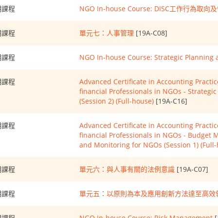
期課程
NGO In-house Course: DISC工作行為取
期課程
單元七：人事管理
[19A-C08]
期課程
NGO In-house Course: Strategic Planning 
期課程
Advanced Certificate in Accounting Pract
financial Professionals in NGOs - Strategi
(Session 2) (Full-house)
[19A-C16]
期課程
Advanced Certificate in Accounting Pract
financial Professionals in NGOs - Budget
and Monitoring for NGOs (Session 1) (Full
期課程
單元六：與人事有關的法例意識
[19A-C07]
期課程
單元五：以原則為本及應用創新方法達至高效
期課程
NGO In-house Course: Risk Management
[