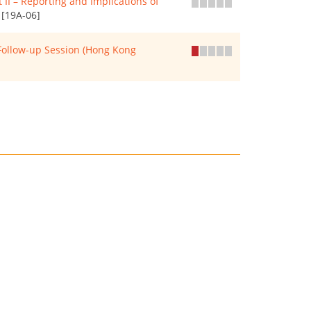
I – Reporting and Implications of
[19A-06]
Follow-up Session (Hong Kong