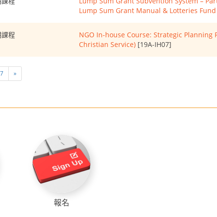
期課程
Lump Sum Grant Subvention System – Part I
Lump Sum Grant Manual & Lotteries Fund
期課程
NGO In-house Course: Strategic Planning 
Christian Service)
[19A-IH07]
7
»
報名