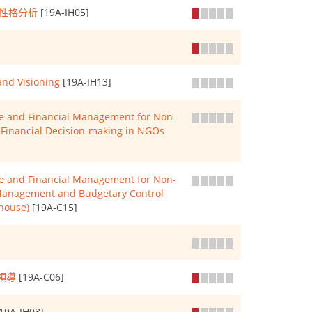
向及性格分析
[19A-IH05]
and Visioning
[19A-IH13]
ice and Financial Management for Non-
c Financial Decision-making in NGOs
ice and Financial Management for Non-
 Management and Budgetary Control
-house)
[19A-C15]
領導
[19A-C06]
19A-IH08]