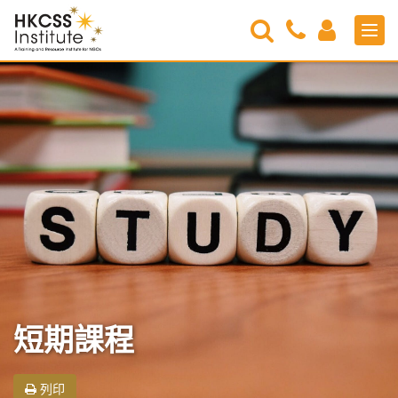
Search
Contact
Login
Men
Us
HKCSS
Institute
短期課程
列印