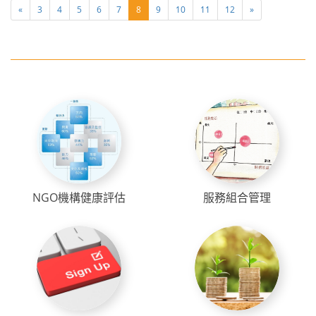
«
3
4
5
6
7
8
9
10
11
12
»
NGO機構健康評估
服務組合管理