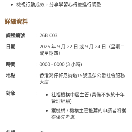
檢視行動成效，分享學習心得並進行調整
詳細資料
課程編號
:
26B-C03
日期
:
2026 年 9 月 22 日 或 9 月 24 日（星期二
或星期四）
時間
:
0000 - 0000 (3 小時)
地點
:
香港灣仔軒尼詩道15號溫莎公爵社會服務
大廈
對象
:
社福機構中層主管 (具備不多於十年
管理經驗)
獲機構 / 機構主管推薦的申請者將獲
得優先考慮