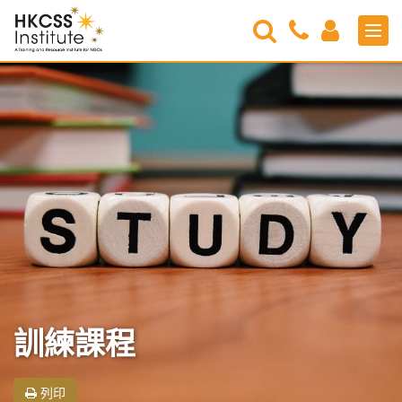
Search
Contact
Login
Men
Us
HKCSS
Institute
訓練課程
列印