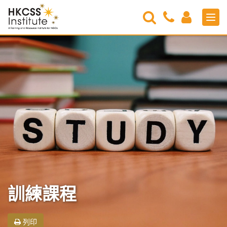
Search
Contact
Login
Men
Us
HKCSS
Institute
訓練課程
列印