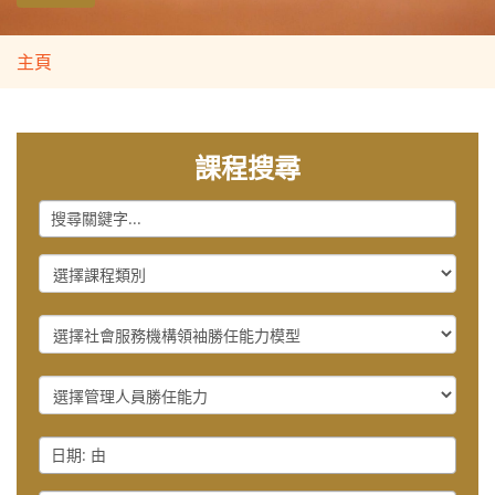
主頁
課程搜尋
Keyword
Course
Category
社
會
服
管
務
理
機
人
構
Date
員
領
:
勝