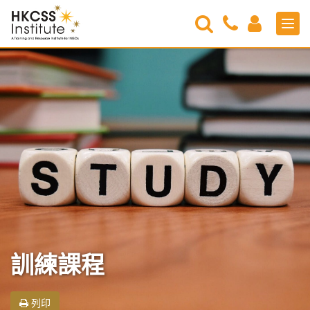
Search
Contact
Login
Men
Us
HKCSS
Institute
訓練課程
列印