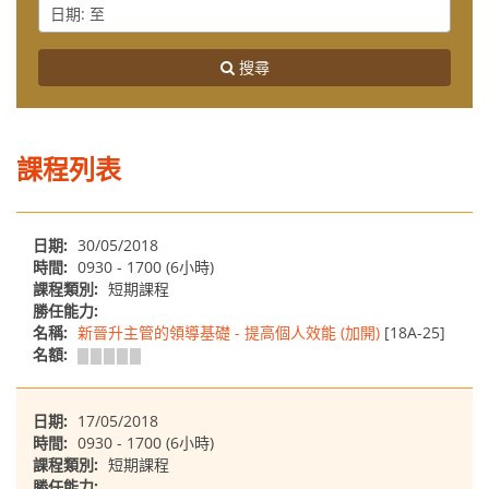
袖
From
Date
任
勝
:
能
任
To
力
搜尋
能
力
模
型
課程列表
日期:
30/05/2018
時間:
0930 - 1700 (6小時)
課程類別:
短期課程
勝任能力:
名稱:
新晉升主管的領導基礎 - 提高個人效能 (加開)
[18A-25]
名額:
日期:
17/05/2018
時間:
0930 - 1700 (6小時)
課程類別:
短期課程
勝任能力: