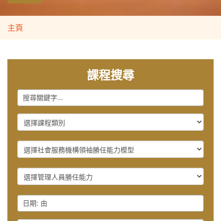
主頁
課程搜尋
Keyword
Course
Category
社
會
服
管
務
理
機
人
構
Date
員
領
:
勝