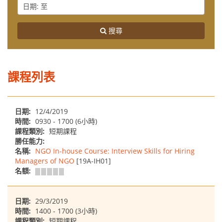
袖
From
Date
任
勝
:
能
任
To
力
搜尋
能
力
模
型
課程列表
日期:
12/4/2019
時間:
0930 - 1700 (6小時)
課程類別:
短期課程
勝任能力:
名稱:
NGO In-house Course: Interview Skills for Hiring
Managers of NGO
[19A-IH01]
名額:
日期:
29/3/2019
時間:
1400 - 1700 (3小時)
課程類別:
短期課程