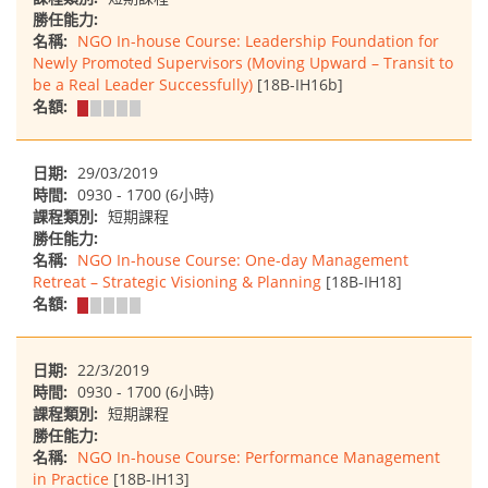
勝任能力:
名稱:
NGO In-house Course: Leadership Foundation for
Newly Promoted Supervisors (Moving Upward – Transit to
be a Real Leader Successfully)
[18B-IH16b]
名額:
日期:
29/03/2019
時間:
0930 - 1700 (6小時)
課程類別:
短期課程
勝任能力:
名稱:
NGO In-house Course: One-day Management
Retreat – Strategic Visioning & Planning
[18B-IH18]
名額:
日期:
22/3/2019
時間:
0930 - 1700 (6小時)
課程類別:
短期課程
勝任能力:
名稱:
NGO In-house Course: Performance Management
in Practice
[18B-IH13]