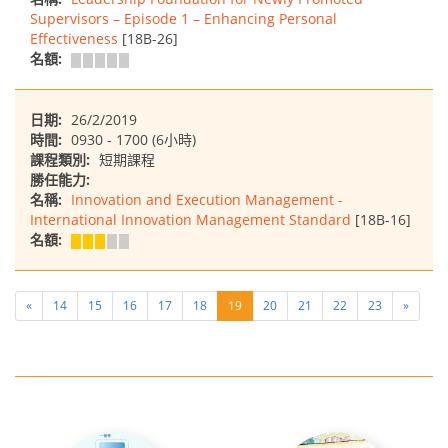
Supervisors – Episode 1 – Enhancing Personal
Effectiveness
[18B-26]
名額:
日期:
26/2/2019
時間:
0930 - 1700 (6小時)
課程類別:
短期課程
勝任能力:
名稱:
Innovation and Execution Management -
International Innovation Management Standard
[18B-16]
名額:
«
14
15
16
17
18
19
20
21
22
23
»