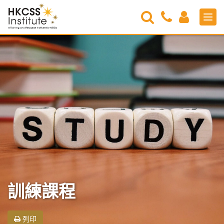
Search
Contact
Login
Men
Us
HKCSS
Institute
訓練課程
列印