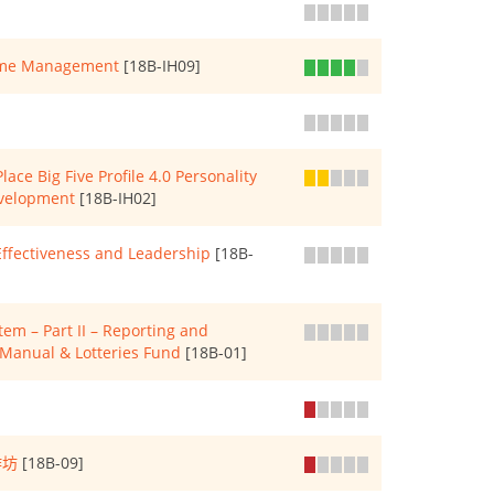
Time Management
[18B-IH09]
ce Big Five Profile 4.0 Personality
velopment
[18B-IH02]
ffectiveness and Leadership
[18B-
m – Part II – Reporting and
Manual & Lotteries Fund
[18B-01]
作坊
[18B-09]