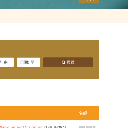
e
Date
搜尋
:
m
To
名額
Planning and Visioning
[18B-IH08A]