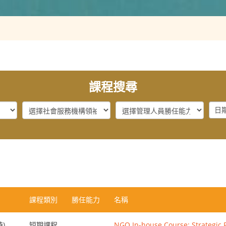
課程搜尋
社
管
Dat
會
理
:
服
人
Fro
務
員
機
勝
構
任
領
能
袖
力
勝
課程類別
勝任能力
名稱
任
能
時)
短期課程
NGO In-house Course: Strategic 