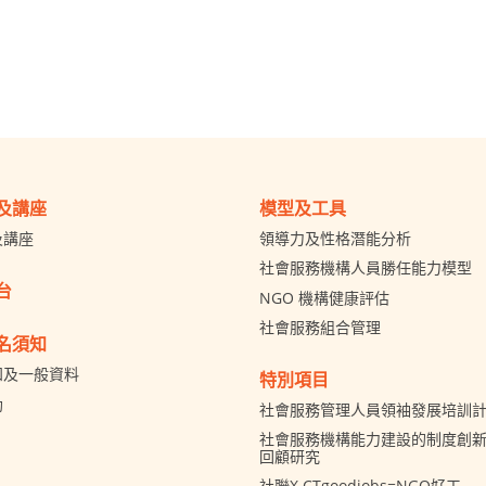
及講座
模型及工具
及講座
領導力及性格潛能分析
社會服務機構人員勝任能力模型
台
NGO 機構健康評估
社會服務組合管理
名須知
知及一般資料
特別項目
助
社會服務管理人員領袖發展培訓
社會服務機構能力建設的制度創新 
回顧研究
社聯X CTgoodjobs=NGO好工