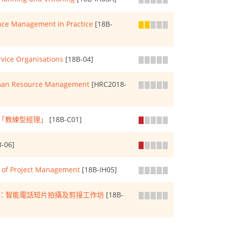
nce Management in Practice
[18B-
vice Organisations
[18B-04]
uman Resource Management
[HRC2018-
 成為「教練型經理」
[18B-C01]
-06]
s of Project Management
[18B-IH05]
製作：智能電話短片拍攝及剪接工作坊
[18B-