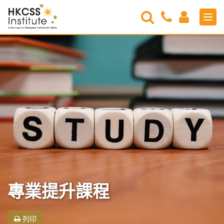
Search
Contact
Login
Men
Us
HKCSS
Institute
專業提升課程
列印