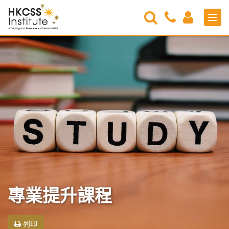
Search
Contact
Login
Men
Us
HKCSS
Institute
專業提升課程
列印