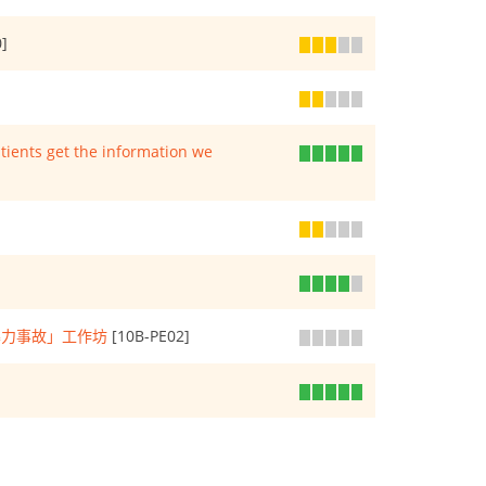
]
atients get the information we
暴力事故」工作坊
[10B-PE02]