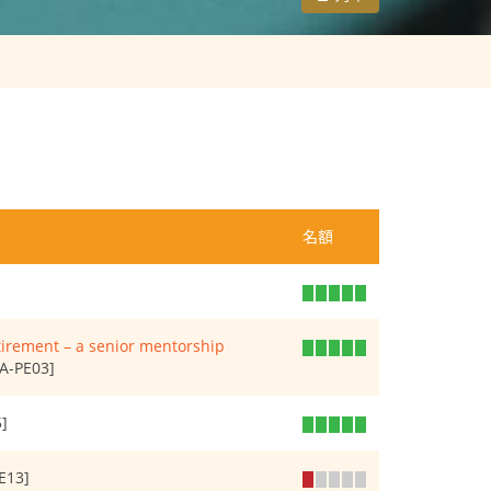
名額
etirement – a senior mentorship
A-PE03]
]
E13]