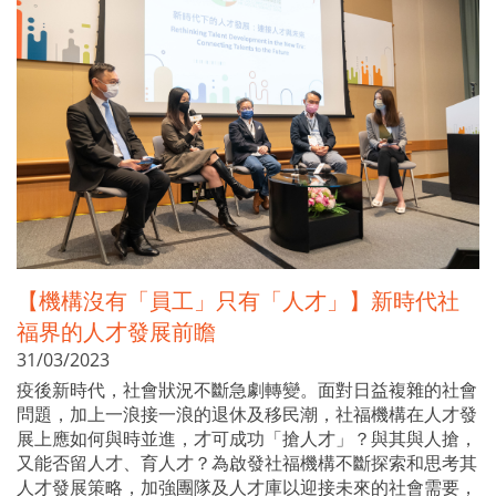
【機構沒有「員工」只有「人才」】新時代社
福界的人才發展前瞻
31/03/2023
疫後新時代，社會狀況不斷急劇轉變。面對日益複雜的社會
問題，加上一浪接一浪的退休及移民潮，社福機構在人才發
展上應如何與時並進，才可成功「搶人才」？與其與人搶，
又能否留人才、育人才？為啟發社福機構不斷探索和思考其
人才發展策略，加強團隊及人才庫以迎接未來的社會需要，