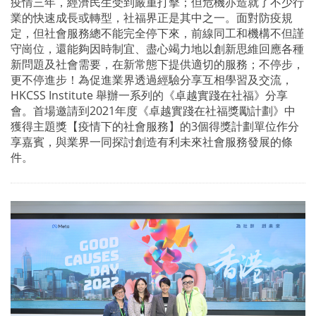
疫情三年，經濟民生受到嚴重打擊；但危機亦造就了不少行
業的快速成長或轉型，社福界正是其中之一。面對防疫規
定，但社會服務總不能完全停下來，前線同工和機構不但謹
守崗位，還能夠因時制宜、盡心竭力地以創新思維回應各種
新問題及社會需要，在新常態下提供適切的服務；不停步，
更不停進步！為促進業界透過經驗分享互相學習及交流，
HKCSS Institute 舉辦一系列的《卓越實踐在社福》分享
會。首場邀請到2021年度《卓越實踐在社福獎勵計劃》中
獲得主題獎【疫情下的社會服務】的3個得獎計劃單位作分
享嘉賓，與業界一同探討創造有利未來社會服務發展的條
件。