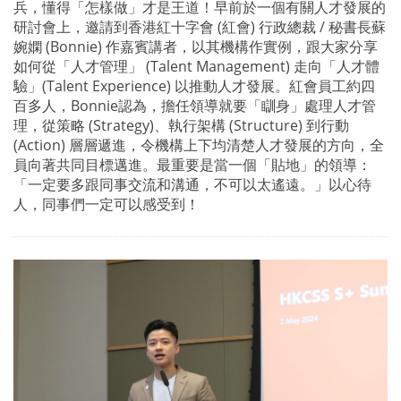
兵，懂得「怎樣做」才是王道！早前於一個有關人才發展的
研討會上，邀請到香港紅十字會 (紅會) 行政總裁 / 秘書長蘇
婉嫻 (Bonnie) 作嘉賓講者，以其機構作實例，跟大家分享
如何從「人才管理」 (Talent Management) 走向「人才體
驗」(Talent Experience) 以推動人才發展。紅會員工約四
百多人，Bonnie認為，擔任領導就要「瞓身」處理人才管
理，從策略 (Strategy)、執行架構 (Structure) 到行動
(Action) 層層遞進，令機構上下均清楚人才發展的方向，全
員向著共同目標邁進。最重要是當一個「貼地」的領導：
「一定要多跟同事交流和溝通，不可以太遙遠。」以心待
人，同事們一定可以感受到！