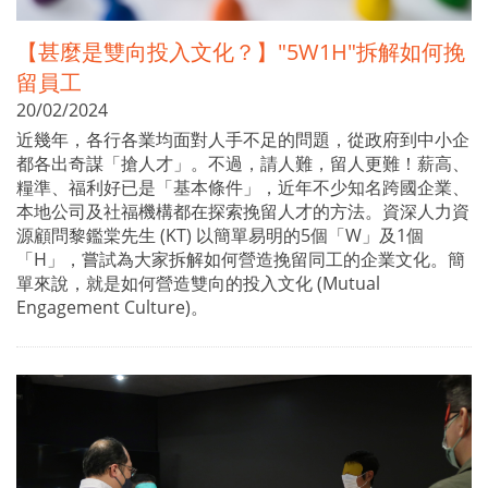
【甚麼是雙向投入文化？】"5W1H"拆解如何挽
留員工
20/02/2024
近幾年，各行各業均面對人手不足的問題，從政府到中小企
都各出奇謀「搶人才」。不過，請人難，留人更難！薪高、
糧準、福利好已是「基本條件」，近年不少知名跨國企業、
本地公司及社福機構都在探索挽留人才的方法。資深人力資
源顧問黎鑑棠先生 (KT) 以簡單易明的5個「W」及1個
「H」，嘗試為大家拆解如何營造挽留同工的企業文化。簡
單來說，就是如何營造雙向的投入文化 (Mutual
Engagement Culture)。