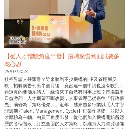
【從人才體驗角度出發】招聘廣告到面試要多
花心思
29/07/2024
社福界請人甚艱難？近來聽到不少機構的HR及管理層反
映，招聘廣告刊出半個月後，竟然連一個申請也沒有收到；
難道真的要佛系請人，緣份來了自然有同事上班？市場競爭
日益激烈，人才期望不斷改變，人事管理已從過往「行政優
先」演變為「策略優先」。近年，越來越多行業以【人才管
理週期 (Talent Management Cycle)】框架作基礎，並以人
才體驗為主軸。由員工角度出發，從他們加入機構開始所經
歷的各個階段，訂立全面的人才策略，以維持人力資源穩健