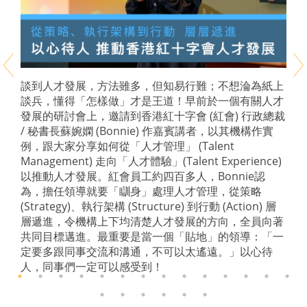
談到人才發展，方法雖多，但知易行難；不想淪為紙上
談兵，懂得「怎樣做」才是王道！早前於一個有關人才
發展的研討會上，邀請到香港紅十字會 (紅會) 行政總裁
/ 秘書長蘇婉嫻 (Bonnie) 作嘉賓講者，以其機構作實
例，跟大家分享如何從「人才管理」 (Talent
Management) 走向「人才體驗」(Talent Experience)
以推動人才發展。紅會員工約四百多人，Bonnie認
為，擔任領導就要「瞓身」處理人才管理，從策略
(Strategy)、執行架構 (Structure) 到行動 (Action) 層
層遞進，令機構上下均清楚人才發展的方向，全員向著
共同目標邁進。最重要是當一個「貼地」的領導：「一
定要多跟同事交流和溝通，不可以太遙遠。」以心待
人，同事們一定可以感受到！