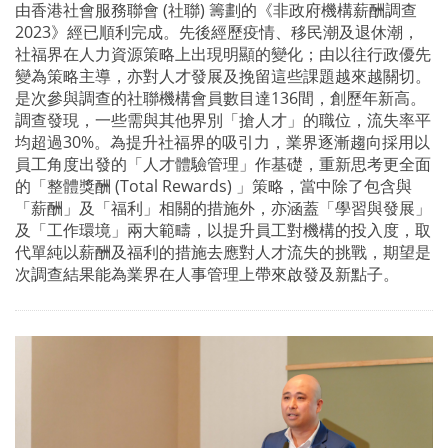
由香港社會服務聯會 (社聯) 籌劃的《非政府機構薪酬調查
2023》經已順利完成。先後經歷疫情、移民潮及退休潮，
社福界在人力資源策略上出現明顯的變化；由以往行政優先
變為策略主導，亦對人才發展及挽留這些課題越來越關切。
是次參與調查的社聯機構會員數目達136間，創歷年新高。
調查發現，一些需與其他界別「搶人才」的職位，流失率平
均超過30%。為提升社福界的吸引力，業界逐漸趨向採用以
員工角度出發的「人才體驗管理」作基礎，重新思考更全面
的「整體獎酬 (Total Rewards) 」策略，當中除了包含與
「薪酬」及「福利」相關的措施外，亦涵蓋「學習與發展」
及「工作環境」兩大範疇，以提升員工對機構的投入度，取
代單純以薪酬及福利的措施去應對人才流失的挑戰，期望是
次調查結果能為業界在人事管理上帶來啟發及新點子。