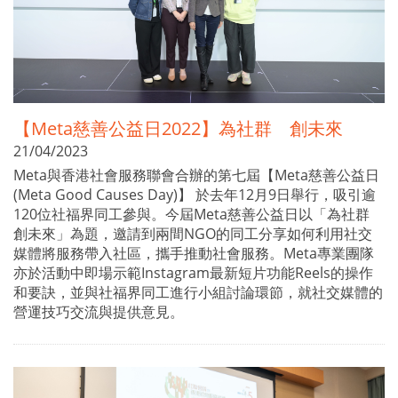
【Meta慈善公益日2022】為社群 創未來
21/04/2023
Meta與香港社會服務聯會合辦的第七屆【Meta慈善公益日
(Meta Good Causes Day)】 於去年12月9日舉行，吸引逾
120位社福界同工參與。今屆Meta慈善公益日以「為社群
創未來」為題，邀請到兩間NGO的同工分享如何利用社交
媒體將服務帶入社區，攜手推動社會服務。Meta專業團隊
亦於活動中即場示範Instagram最新短片功能Reels的操作
和要訣，並與社福界同工進行小組討論環節，就社交媒體的
營運技巧交流與提供意見。