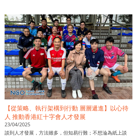
【從策略、執行架構到行動 層層遞進】以心待
人 推動香港紅十字會人才發展
23/04/2025
談到人才發展，方法雖多，但知易行難；不想淪為紙上談