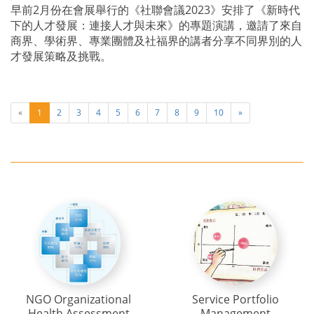
早前2月份在會展舉行的《社聯會議2023》安排了《新時代
下的人才發展：連接人才與未來》的專題演講，邀請了來自
商界、學術界、專業團體及社福界的講者分享不同界別的人
才發展策略及挑戰。
«
1
2
3
4
5
6
7
8
9
10
»
NGO Organizational
Service Portfolio
Health Assessment
Management