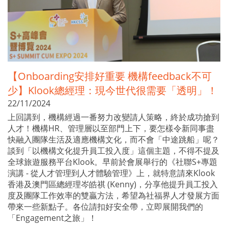
【Onboarding安排好重要 機構feedback不可
少】Klook總經理：現今世代很需要「透明」！
22/11/2024
上回講到，機構經過一番努力改變請人策略，終於成功搶到
人才！機構HR、管理層以至部門上下，要怎樣令新同事盡
快融入團隊生活及適應機構文化，而不會「中途跳船」呢？
談到「以機構文化提升員工投入度」這個主題，不得不提及
全球旅遊服務平台Klook。早前於會展舉行的《社聯S+專題
演講 - 從人才管理到人才體驗管理》上，就特意請來Klook
香港及澳門區總經理岑皓祺 (Kenny)，分享他提升員工投入
度及團隊工作效率的雙贏方法，希望為社福界人才發展方面
帶來一些新點子。各位請扣好安全帶，立即展開我們的
「Engagement之旅」！