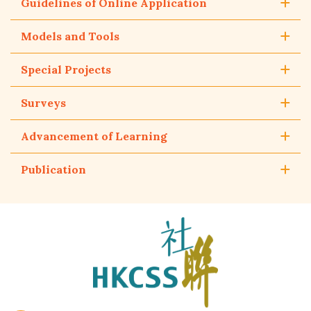
Guidelines of Online Application
Models and Tools
Special Projects
Surveys
Advancement of Learning
Publication
The
Hong
Kong
Council
of
Social
Service