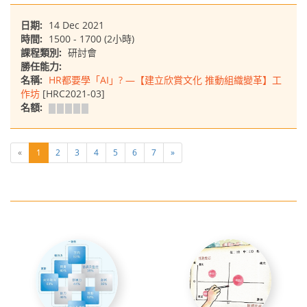
日期:
14 Dec 2021
時間:
1500 - 1700 (2小時)
課程類別:
研討會
勝任能力:
名稱:
HR都要學「AI」? —【建立欣賞文化 推動組織變革】工
作坊
[HRC2021-03]
名額:
«
1
2
3
4
5
6
7
»