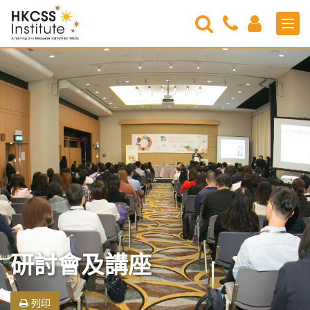
Search
Contact
Login
Men
Us
HKCSS
Institute
研討會及講座
列印