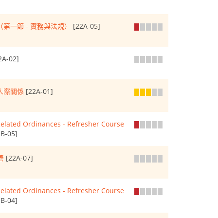
第一節 - 實務與法規）
[22A-05]
2A-02]
人際關係
[22A-01]
ed Ordinances - Refresher Course
B-05]
善
[22A-07]
ed Ordinances - Refresher Course
B-04]