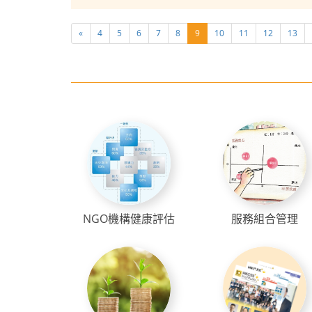
«
4
5
6
7
8
9
10
11
12
13
NGO機構健康評估
服務組合管理