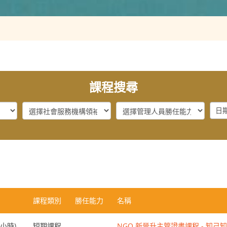
課程搜尋
社
管
Dat
會
理
:
服
人
Fro
務
員
機
勝
構
任
領
能
袖
力
勝
課程類別
勝任能力
名稱
任
能
(1小時)
短期課程
NGO 新晉升主管證書課程 - 知己