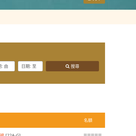
e
Date
搜尋
:
m
To
名額
知彼
[22A-G]