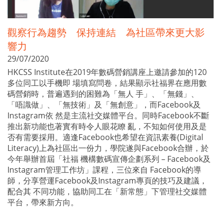
觀察行為趨勢 保持連結 為社區帶來更大影
響力
29/07/2020
HKCSS Institute在2019年數碼營銷講座上邀請參加的120
多位同工以手機即 場填寫問卷，結果顯示社福界在應用數
碼營銷時，普遍遇到的困難為「無人 手」、「無錢」、
「唔識做」、「無技術」及「無創意」，而Facebook及
Instagram依 然是主流社交媒體平台。同時Facebook不斷
推出新功能也著實有時令人眼花瞭 亂，不知如何使用及是
否有需要採用。適逢Facebook也希望在資訊素養(Digital
Literacy)上為社區出一份力，學院遂與Facebook合辦，於
今年舉辦首屆「社福 機構數碼宣傳企劃系列 – Facebook及
Instagram管理工作坊」課程，三位來自 Facebook的導
師，分享營運Facebook及Instagram專頁的技巧及建議，
配合其 不同功能，協助同工在「新常態」下管理社交媒體
平台，帶來新方向。