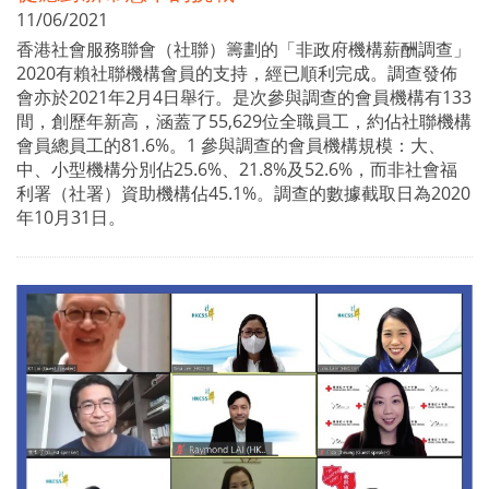
11/06/2021
香港社會服務聯會（社聯）籌劃的「非政府機構薪酬調查」
2020有賴社聯機構會員的支持，經已順利完成。調查發佈
會亦於2021年2月4日舉行。是次參與調查的會員機構有133
間，創歷年新高，涵蓋了55,629位全職員工，約佔社聯機構
會員總員工的81.6%。1 參與調查的會員機構規模：大、
中、小型機構分別佔25.6%、21.8%及52.6%，而非社會福
利署（社署）資助機構佔45.1%。調查的數據截取日為2020
年10月31日。