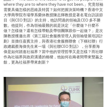
where they are to where they have not been.」究竟領袖
需要具備怎樣的思維及特質？如何把握決策時機？香港中文
大學商學院市場學系榮休教授陳志輝教授是著名電台訪談節
目《與CEO 對話》的主持，他訪問過的領袖及CEO 多不勝
數。他提到，作為領袖最難的就是決定「什麼做？什麼不
做？怎樣做？還有怎樣帶動及帶領團隊跟你一起做？」是次
陳教授獲邀出席《第三屆社會服務管理人員領袖發展培訓計
劃》並擔任嘉賓主持，與香港社會服務聯會（下稱社聯）行
政總裁蔡海偉先生來一場《與社聯CEO 對話》，分享蔡海
偉是如何踏進社福界？當中他的管理哲學又是怎樣？而社聯
作為社福界與政府溝通的橋樑，他如何在兩者間帶來雙贏之
餘，更為社福界帶來創新？