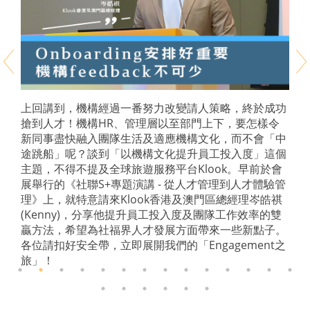
上回講到，機構經過一番努力改變請人策略，終於成功
搶到人才！機構HR、管理層以至部門上下，要怎樣令
新同事盡快融入團隊生活及適應機構文化，而不會「中
途跳船」呢？談到「以機構文化提升員工投入度」這個
主題，不得不提及全球旅遊服務平台Klook。早前於會
展舉行的《社聯S+專題演講 - 從人才管理到人才體驗管
理》上，就特意請來Klook香港及澳門區總經理岑皓祺
(Kenny)，分享他提升員工投入度及團隊工作效率的雙
贏方法，希望為社福界人才發展方面帶來一些新點子。
各位請扣好安全帶，立即展開我們的「Engagement之
旅」！