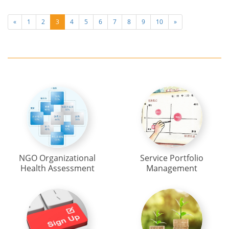
«
1
2
3
4
5
6
7
8
9
10
»
NGO Organizational
Service Portfolio
Health Assessment
Management