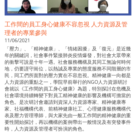
工作間的員工身心健康不容忽視 人力資源及管
理者的專業參與
11/06/2021
「壓力」、「精神健康」、「情緒困擾」及「復元」是近幾
年的關鍵詞，社會事件緊接肺炎疫情爆發，對社會大眾帶來
的衝擊可說是十年一遇。社會服務機構及其同工無論何時何
地，仍要謹守崗位，以熱誠及專業的態度服務不同階層的市
民，同工們所面對的壓力實在不容忽視。精神健康一向都是
人力資源的重點之一，學院早前舉行的NGO人力資源研討
會就以《工作間的員工身心健康》為題，特別探討在危機及
社會環境持續轉變下對員工精神健康的影響及機構可擔當的
角色。是次研討會邀請到資深人力資源專家、精神健康專
家、社福機構代表、前精神健康社工、心理健康服務機構代
表及壓力管理導師，與大家先由一般工作間的精神健康的重
要性開始探討，再以機構的案例帶出一般情況及有突發事件
時，人力資源及管理者可扮演的角色。