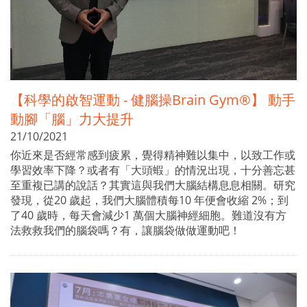
【科學的啟智運動 - 健腦操Brain Gym®】 動手
動腳「腦」力大提升
21/10/2021
你近來是否經常感到疲累，覺得精神難以集中，以致工作或
學習效率下降？或者有「大頭蝦」的情況出現，十分善忘甚
至重複已講的說話？其實這與我們大腦結構息息相關。研究
發現，從20 歲起，我們大腦體積每10 年便會收縮 2%；到
了40 歲時，每天會減少1 萬個大腦神經細胞。難道沒有方
法救救我們的腦袋嗎？有，讓腦袋做做運動吧！