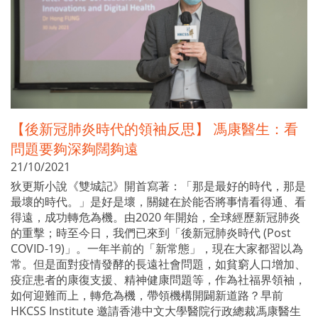
【後新冠肺炎時代的領袖反思】 馮康醫生：看
問題要夠深夠闊夠遠
21/10/2021
狄更斯小說《雙城記》開首寫著：「那是最好的時代，那是
最壞的時代。」是好是壞，關鍵在於能否將事情看得通、看
得遠，成功轉危為機。由2020 年開始，全球經歷新冠肺炎
的重擊；時至今日，我們已來到「後新冠肺炎時代 (Post
COVID-19)」。一年半前的「新常態」，現在大家都習以為
常。但是面對疫情發酵的長遠社會問題，如貧窮人口增加、
疫症患者的康復支援、精神健康問題等，作為社福界領袖，
如何迎難而上，轉危為機，帶領機構開闢新道路？早前
HKCSS Institute 邀請香港中文大學醫院行政總裁馮康醫生