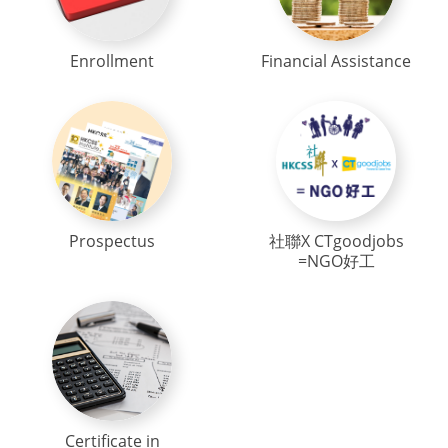
Enrollment
Financial Assistance
Prospectus
社聯X CTgoodjobs
=NGO好工
Certificate in