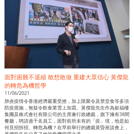
面對困難不退縮 敢想敢做 重建大眾信心 黃傑龍
的轉危為機哲學
11/06/2021
肺炎疫情令香港經濟嚴重受挫，加上限聚令及禁堂食等多項
防疫措施，無疑令飲食業雪上加霜。黃傑龍先生作為叙福樓
集團及株式會社有限公司的主席兼行政總裁，旗下擁有38間
餐廳，聘請過千名員工，面對前所未有的「疫」境，他是如
何見招拆招、轉危為機？在早前舉行的總裁黃昏座談會上，